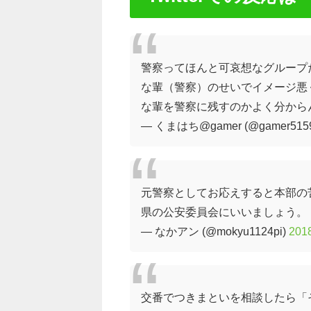
警察ってほんと可哀想なグループ
な輩（警察）のせいでイメージ悪
な輩を警察に残すのかよく分から
— くまはち@gamer (@gamer5159
元警察としてお応えすると本部の
県の公安委員会にいいましょう。
— なかアン (@mokyu1124pi)
20
交番でつきまといを相談したら「