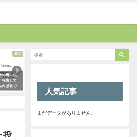
考える
話題
る姑の質問
お爺さんに「席を譲りなさい」と叱
姑は、見事
責された男性。→すると若い運転手
こと
さんがこう言い放った！
人気記事
2021年5月2日
もので・・・
まだデータがありません。
た投