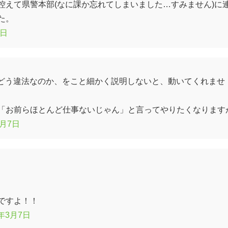
控えて県警本部(なに課か忘れてしまいました…すみません)に
た。
7日
がどう違法なのか、をこと細かく説明しないと、動いてくれませ
「お前らほとんど仕事ないじゃん」と言ってやりたくなります
3月7日
ですよ！！
8年3月7日