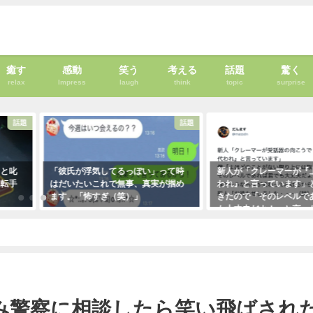
癒す
感動
笑う
考える
話題
驚く
relax
Impress
laugh
think
topic
surprise
話題
癒す
って時
新人が「クレーマーが『上の者に代
新聞に届いた無神経すぎ
が掴め
われ』と言っています」と報告して
内容に絶句。しかしこの
きたので「そのレベルであれば君で
なほどの公開処刑に合う
も大丈夫だよ！」と言ったら・・・
に・・・
クレーマーにこう言い放った！
2021年3月13日
飛ばされた投稿者さん。→しかしある業者に相談したらその対応は神がかった
（笑）
2021年5月10日
み警察に相談したら笑い飛ばされ