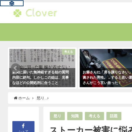
る
話題
お爺さんに「席を譲りなさい」と叱
「彼氏が浮気してるっぽい」
責された男性。→すると若い運転手
はだいたいこれで無事、真実
さんがこう言い放った！
ます。「怖すぎ（笑）」
2021年5月2日
2021年1月29日
ホーム
怒り
ストーカー被害に悩み警察に相談したら笑い
怒り
知識
考える
話題
ストーカー被害に悩
シェア