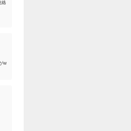
連絡
がw