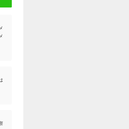
メ
メ
は
察