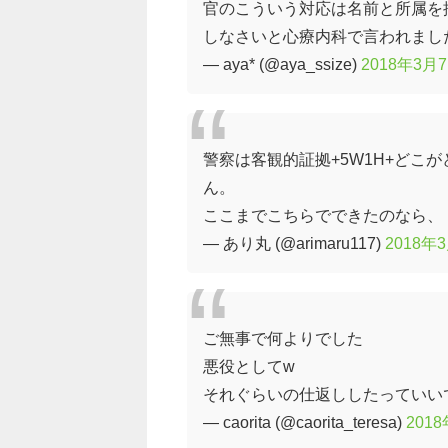
官のこういう対応は名前と所属を
しなさいと心療内科で言われまし
— aya* (@aya_ssize)
2018年3月
警察は客観的証拠+5W1H+どこ
ん。
ここまでこちらでできたのなら、
— あり丸 (@arimaru117)
2018年
ご無事で何よりでした
悪役としてw
それぐらいの仕返ししたっていい
— caorita (@caorita_teresa)
201