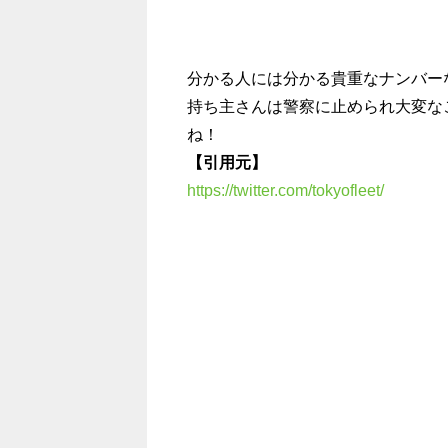
分かる人には分かる貴重なナンバー
持ち主さんは警察に止められ大変な
ね！
【引用元】
https://twitter.com/tokyofleet/