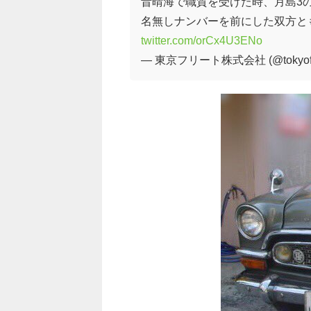
昔晴海で職質を受けた時、月島3
名無しナンバーを前にした双方と
twitter.com/orCx4U3ENo
— 東京フリート株式会社 (@tokyofl