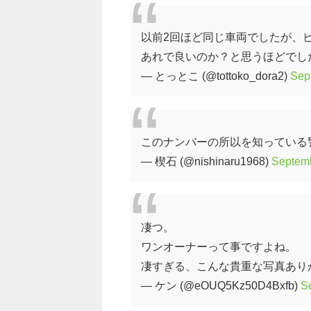
以前2回ほど同じ車両でしたが、
あれで良いのか？と思うほどでし
— とっとこ (@tottoko_dora2)
Sep
このナンバーの所以を知っている
— 楔石 (@nishinaru1968)
Septemb
凄つ。
ワンオーナーって事ですよね。
凄すぎる、こんな貴重な写真あり
— ケン (@eOUQ5Kz50D4Bxfb)
S