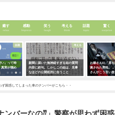
癒す
感動
笑う
考える
話題
驚く
relax
Impress
laugh
think
topic
surprise
話題
考える
って時
新聞に届いた無神経すぎる姑の質問
お爺さんに「席を譲りな
が掴め
内容に絶句。しかしこの姑は、見事
責された男性。→すると
なほどの公開処刑に合うこと
さんがこう言い放った！
に・・・
2021年5月2日
2021年3月13日
わず困惑してしまった車のナンバーがこちら・・
ナンバーなの⁇」警察が思わず困惑