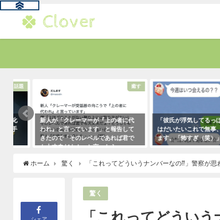
題
癒す
新人が「クレーマーが『上の者に代
「彼氏が浮気してるっぽい」
われ』と言っています」と報告して
はだいたいこれで無事、真実
きたので「そのレベルであれば君で
ます。「怖すぎ（笑）」
も大丈夫だよ！」と言ったら・・・
2021年1月29日
クレーマーにこう言い放った！
ホーム
驚く
「これってどういうナンバーなの⁇」警察が思
（笑）
2021年5月10日
驚く
「これってどういう
シェア