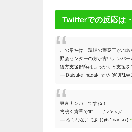
Twitterでの反応は
この案件は、現場の警察官が地名
照会センターの方が古いナンバーが
後方支援部隊はしっかりと支援を
— Daisuke Inagaki ☆彡 (@JP1W
東京ナンバーですね！
物凄く貴重です！！(*＞∇＜)ﾉ
— ろくななまにあ (@67maniax)
S