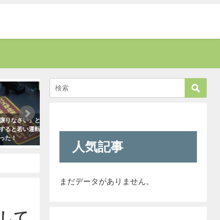
話題
癒す
さい」と叱
新人が「クレーマーが『上の者に代
「彼氏が浮気してる
若い運転手
われ』と言っています」と報告して
はだいたいこれで無
きたので「そのレベルであれば君で
ます。「怖すぎ（笑
人気記事
も大丈夫だよ！」と言ったら・・・
2021年1月29日
クレーマーにこう言い放った！
（笑）
2021年5月10日
まだデータがありません。
して