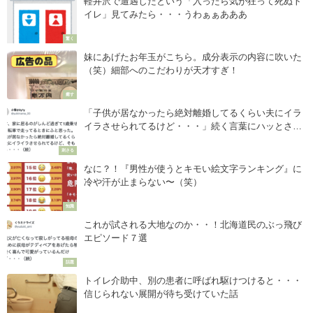
軽井沢で遭遇したという「入ったら気が狂って死ぬト
イレ」見てみたら・・・うわぁぁあああ
驚く
妹にあげたお年玉がこちら。成分表示の内容に吹いた
（笑）細部へのこだわりが天才すぎ！
癒す
「子供が居なかったら絶対離婚してるくらい夫にイラ
イラさせられてるけど・・・」続く言葉にハッとさせ
られる人続出。
刺さる
なに？！『男性が使うとキモい絵文字ランキング』に
冷や汗が止まらない〜（笑）
知識
これが試される大地なのか・・！北海道民のぶっ飛び
エピソード７選
話題
トイレ介助中、別の患者に呼ばれ駆けつけると・・・
信じられない展開が待ち受けていた話