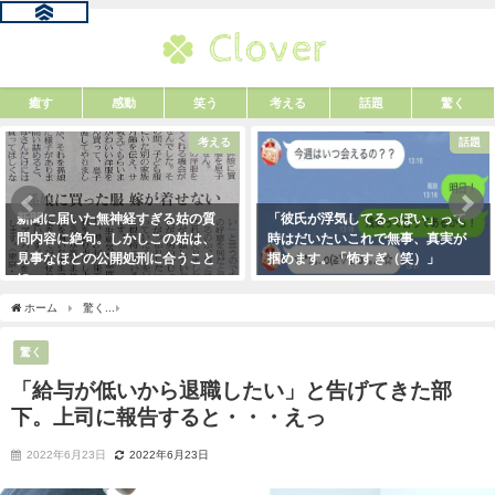
癒す
感動
笑う
考える
話題
驚く
考える
話題
新聞に届いた無神経すぎる姑の質
「彼氏が浮気してるっぽい」って
問内容に絶句。しかしこの姑は、
時はだいたいこれで無事、真実が
見事なほどの公開処刑に合うこと
掴めます。「怖すぎ（笑）」
に・・・
2021年1月29日
2021年3月13日
ホーム
驚く
「給与が低いから退職したい」と告げてきた部下。上司に報告すると・
驚く
「給与が低いから退職したい」と告げてきた部
下。上司に報告すると・・・えっ
2022年6月23日
2022年6月23日