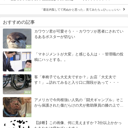
「最近内覧してて死ぬかと思った」見てみたら→ひぃぃぃいい
おすすめの記事
カワウソ君が可愛そう・・カワウソが悪者にされてい
るあるポスターが切ない
癒す
「マネジメントが大変」と感じる人は・・管理職の投
稿にハッとする。。
考える
客「車椅子でも大丈夫ですか？」お店「大丈夫で
す！」→訪れてみると入り口に階段があって・・・
刺さる
アメリカで今尚根強い人気の「闘犬ギャンブル」そこ
から保護された傷だらけの犬が救助隊員の膝の上でと
った驚くべき行動とは・・？
怒り
【診断】この画像、何に見えますか？3分以上かかっ