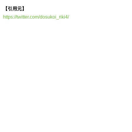
【引用元】
https://twitter.com/dosukoi_riki4/