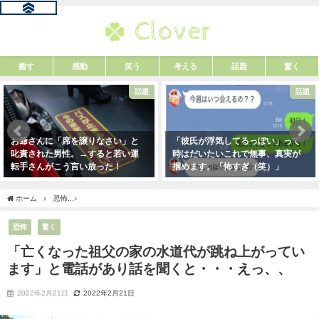
癒す
感動
笑う
考える
話題
驚く
話題
話題
お爺さんに「席を譲りなさい」と
「彼氏が浮気してるっぽい」って
叱責された男性。→すると若い運
時はだいたいこれで無事、真実が
転手さんがこう言い放った！
掴めます。「怖すぎ（笑）」
2021年5月2日
2021年1月29日
ホーム
恐怖
「亡くなった祖父の家の水道代が跳ね上がっています」と電話があり話
恐怖
驚く
「亡くなった祖父の家の水道代が跳ね上がってい
ます」と電話があり話を聞くと・・・えっ、、
2022年2月21日
2022年2月21日