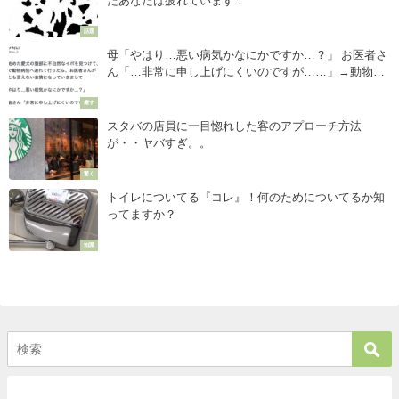
たあなたは疲れています！
話題
母「やはり…悪い病気かなにかですか…？」 お医者さ
ん「…非常に申し上げにくいのですが……」→動物病
院で先生から告げられた衝撃のオチエピソード７選
癒す
スタバの店員に一目惚れした客のアプローチ方法
が・・ヤバすぎ。。
驚く
トイレについてる『コレ』！何のためについてるか知
ってますか？
知識