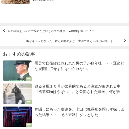
前の職場を３ヶ月で辞めたという若手の社員。→理由を聞いてゾッ・・・
「胸がキュッとなった」親と別居の人が『生涯で会える残り時間』は・・・
おすすめの記事
震災で自衛隊に救われた男の子が数年後・・・運命的
な展開に涙せずにはいられない。
感動
迫る台風１０号が驚異的であると注意が促される中
『風速80mはやばい。』と公開された動画。何が怖い
って・・・
恐怖
神隠しにあった友達を、七日七晩昼夜を問わず探し回
った結果・・・その末路にゾッとした。
恐怖