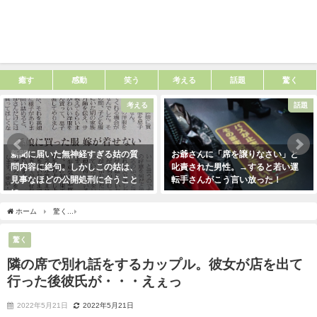
癒す
感動
笑う
考える
話題
驚く
考える
話題
新聞に届いた無神経すぎる姑の質
お爺さんに「席を譲りなさい」と
問内容に絶句。しかしこの姑は、
叱責された男性。→すると若い運
見事なほどの公開処刑に合うこと
転手さんがこう言い放った！
に・・・
2021年5月2日
2021年3月13日
ホーム
驚く
隣の席で別れ話をするカップル。彼女が店を出て行った後彼氏が・・・
驚く
隣の席で別れ話をするカップル。彼女が店を出て
行った後彼氏が・・・えぇっ
2022年5月21日
2022年5月21日