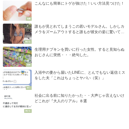
こんなにも簡単にトゲが抜けた！いい方法見つけた！
知識
誰もが見とれてしまうこの若いモデルさん。しかしカ
メラをズームアウトすると誰もが彼女の姿に驚いてし
まう事でしょう・・
刺さる
生理用ナプキンを買いに行った女性。すると見知らぬ
おじさんに突然・・・絶句した。
恐怖
入浴中の妻から届いたLINEに、とんでもない返信ミス
をした夫「これはちょっとヤバい（笑）」
笑う
社会に出る前に知りたかった・・大声じゃ言えないけ
どこれが『大人のリアル』８選
刺さる