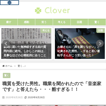
癒す
感動
笑う
考える
話題
驚く
考える
話題
新聞に届いた無神経すぎる姑の質
お爺さんに「席を譲りなさい」と
問内容に絶句。しかしこの姑は、
叱責された男性。→すると若い運
見事なほどの公開処刑に合うこと
転手さんがこう言い放った！
に・・・
2021年5月2日
2021年3月13日
ホーム
驚く
職質を受けた男性。職業を聞かれたので「音楽家です」と答えたら・・
驚く
職質を受けた男性。職業を聞かれたので「音楽家
です」と答えたら・・・酷すぎる！！
2020年9月26日
2020年9月26日