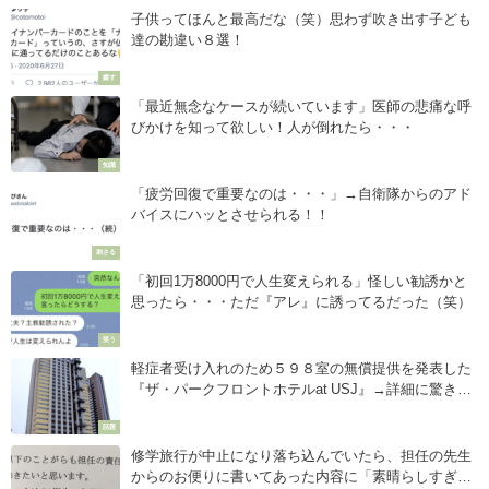
子供ってほんと最高だな（笑）思わず吹き出す子ども
達の勘違い８選！
癒す
「最近無念なケースが続いています」医師の悲痛な呼
びかけを知って欲しい！人が倒れたら・・・
知識
「疲労回復で重要なのは・・・」→自衛隊からのアド
バイスにハッとさせられる！！
刺さる
「初回1万8000円で人生変えられる」怪しい勧誘かと
思ったら・・・ただ『アレ』に誘ってるだった（笑）
笑う
軽症者受け入れのため５９８室の無償提供を発表した
『ザ・パークフロントホテルat USJ』→詳細に驚きの
声！！
話題
修学旅行が中止になり落ち込んでいたら、担任の先生
からのお便りに書いてあった内容に「素晴らしすぎ