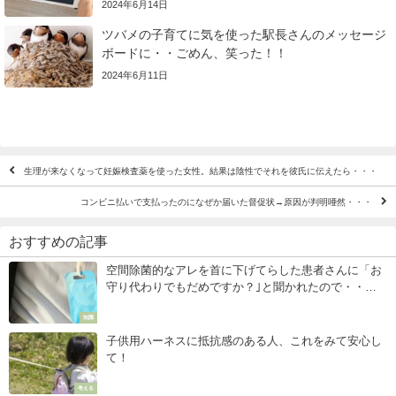
2024年6月14日
ツバメの子育てに気を使った駅長さんのメッセージ
ボードに・・ごめん、笑った！！
2024年6月11日
生理が来なくなって妊娠検査薬を使った女性。結果は陰性でそれを彼氏に伝えたら・・・
コンビニ払いで支払ったのになぜか届いた督促状→原因が判明唖然・・・
おすすめの記事
空間除菌的なアレを首に下げてらした患者さんに「お
守り代わりでもだめですか？｣と聞かれたので・・・
→先生の回答の説得力が凄い！
知識
子供用ハーネスに抵抗感のある人、これをみて安心し
て！
考える