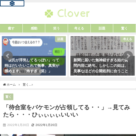
癒す
感動
笑う
考える
話題
驚く
話題
考える
「彼氏が浮気してるっぽい」って
新聞に届いた無神経すぎる姑の質
時はだいたいこれで無事、真実が
問内容に絶句。しかしこの姑は、
掴めます。「怖すぎ（笑）」
見事なほどの公開処刑に合うこと
に・・・
2021年1月29日
2021年3月13日
ホーム
驚く
「待合室をバケモンが占領してる・・」→見てみたら・・・ひぃぃぃぃ
驚く
「待合室をバケモンが占領してる・・」→見てみ
たら・・・ひぃぃぃぃいいい
2022年1月20日
2022年1月20日