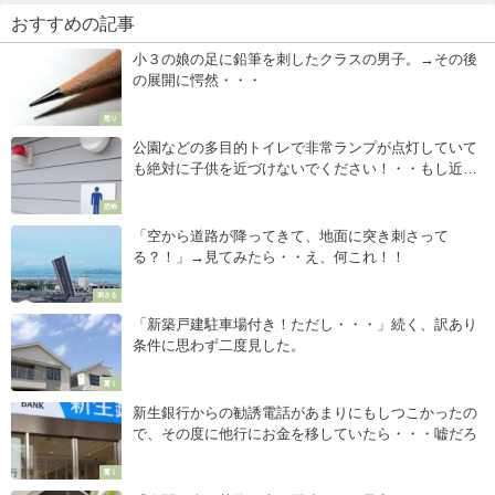
おすすめの記事
小３の娘の足に鉛筆を刺したクラスの男子。→その後
の展開に愕然・・・
怒り
公園などの多目的トイレで非常ランプが点灯していて
も絶対に子供を近づけないでください！・・もし近づ
けたら取り返しのつかないことになり兼ねません！
恐怖
「空から道路が降ってきて、地面に突き刺さって
る？！」→見てみたら・・え、何これ！！
刺さる
「新築戸建駐車場付き！ただし・・・」続く、訳あり
条件に思わず二度見した。
驚く
新生銀行からの勧誘電話があまりにもしつこかったの
で、その度に他行にお金を移していたら・・・嘘だろ
驚く