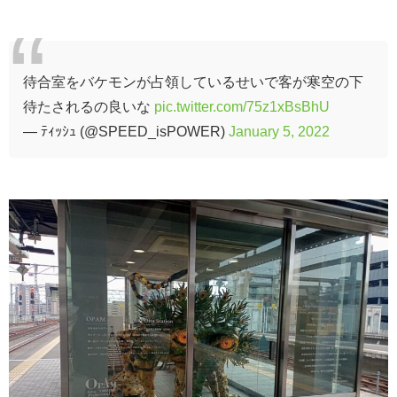
待合室をバケモンが占領しているせいで客が寒空の下
待たされるの良いな
pic.twitter.com/75z1xBsBhU
— ﾃｨｯｼｭ (@SPEED_isPOWER)
January 5, 2022