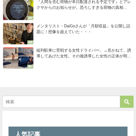
『人間を含む荷物が本日配達される予定です』とアレ
クサからのお知らせが。恐ろしすぎる荷物の真相
は・・・
恐怖
メンタリスト・DaiGoさんが「月額収益」を公開し話
題に！想像を超えていた・・・
話題
縦列駐車に苦戦する女性ドライバー。→見かねて、誘
導してあげた女性。その後誘導した女性の正体が明ら
かになり・・・
癒す
人気記事