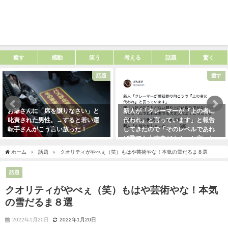
癒す
感動
笑う
考える
話題
驚く
話題
癒す
お爺さんに「席を譲りなさい」と
新人が「クレーマーが『上の者に
叱責された男性。→すると若い運
代われ』と言っています」と報告
転手さんがこう言い放った！
してきたので「そのレベルであれ
ば君でも大丈夫だよ！」と言った
2021年5月2日
ら・・・クレーマーにこう言い放
ホーム
話題
クオリティがやべぇ（笑）もはや芸術やな！本気の雪だるま８選
った！（笑）
2021年5月10日
話題
クオリティがやべぇ（笑）もはや芸術やな！本気
の雪だるま８選
2022年1月20日
2022年1月20日