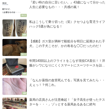
『若い時の自分に言いたい。』43歳になって分かった
人生に必要なもの・・・共感の嵐！
考える
私はこうして乗り切った（笑）クセつよな育児ライフ
ハック5選が為になる！
知識
【感動】ガス室が満杯で殺処分を明日に延期された子
犬。この子犬こそが、かの有名な◯◯だったのだ！
刺さる
年間140回以上のフライトをこなす現役CA直伝！！洋
服がシワになりにくくスマートにスーツケースを詰め
るスゴ技！
知識
「なんか薬指の血管死んでる」写真を見てみたら・・
えぇっ！？何これ。
知識
薬局の店員さんが注意喚起！「女子高生が使ったテス
ターを・・・」ゾッとする薬局あるあるに絶句