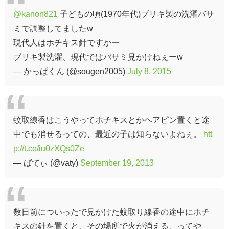
@kanon821
子どもの頃(1970年代)ブリキ製の洗濯バサ
ミで調整してましたw
現代人はホチキス針ですかー
ブリキ製洗濯、現代ではバサミ見かけねぇーw
— かっぱくん (@sougen2005)
July 8, 2015
蚊取線香はこうやってホチキスとかヘアピン置くと途
中でも消せるっての、最近の子は知らないよねぇ。
htt
p://t.co/iu0zXQs0Ze
— ばてぃ (@vaty)
September 19, 2013
数日前についったで見かけた蚊取り線香の途中にホチ
キスの針を置くと、その場所で火が消える、ってや