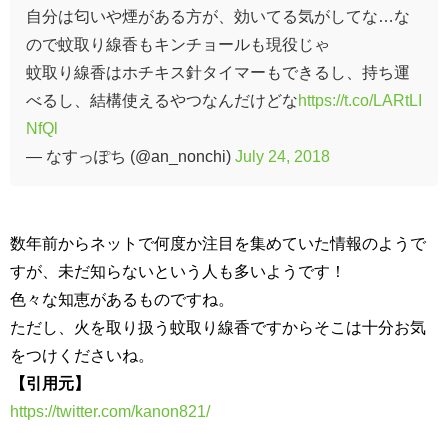
自分は匂いや煙がある方が、効いてる気がしてな…な
ので蚊取り線香もキンチョールも現役じゃ
蚊取り線香はホチキス針タイマーもできるし、持ち運
べるし、結構使えるやつなんだけどな
https://t.co/LARtLI
NfQl
— なすっぽち (@an_nonchi)
July 24, 2018
数年前からネットで何度か注目を集めていた情報のようで
すが、未だ知らないという人も多いようです！
色々な知恵があるものですね。
ただし、火を取り扱う蚊取り線香ですからそこは十分お気
をつけくださいね。
【引用元】
https://twitter.com/kanon821/