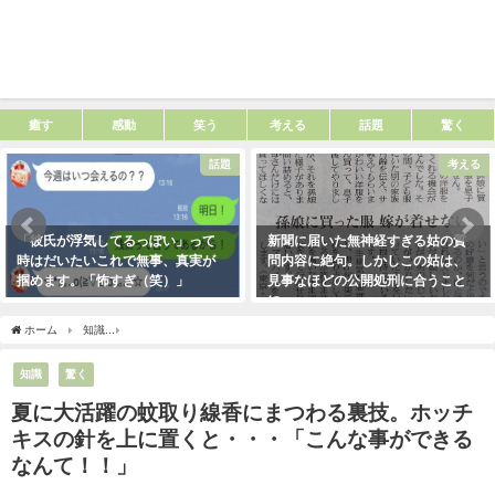
癒す
感動
笑う
考える
話題
驚く
話題
考える
「彼氏が浮気してるっぽい」って
新聞に届いた無神経すぎる姑の質
時はだいたいこれで無事、真実が
問内容に絶句。しかしこの姑は、
掴めます。「怖すぎ（笑）」
見事なほどの公開処刑に合うこと
に・・・
2021年1月29日
2021年3月13日
ホーム
知識
夏に大活躍の蚊取り線香にまつわる裏技。ホッチキスの針を上に置くと
知識
驚く
夏に大活躍の蚊取り線香にまつわる裏技。ホッチ
キスの針を上に置くと・・・「こんな事ができる
なんて！！」