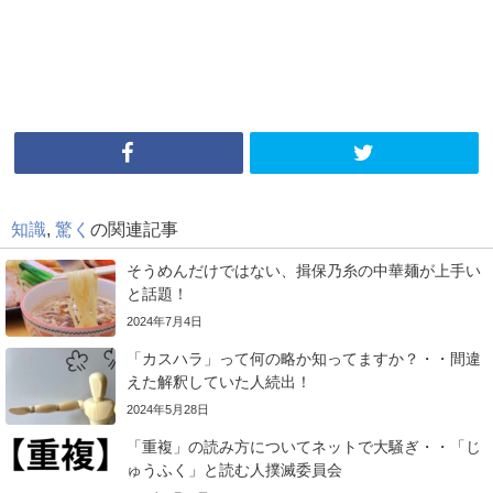
知識
,
驚く
の関連記事
そうめんだけではない、揖保乃糸の中華麺が上手い
と話題！
2024年7月4日
「カスハラ」って何の略か知ってますか？・・間違
えた解釈していた人続出！
2024年5月28日
「重複」の読み方についてネットで大騒ぎ・・「じ
ゅうふく」と読む人撲滅委員会