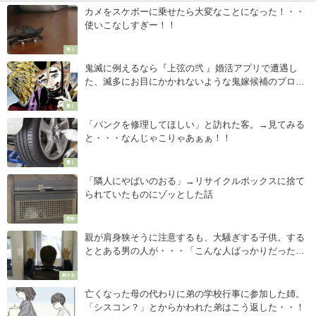
カメをスケボーに乗せたら大変なことになった！・・
使いこなしすぎー！！
笑う
鬼滅に例えるなら『上弦の弐 』婚活アプリで遭遇し
た、滅多にお目にかかれないような鬼嫁候補のプロフ
ィールに震えた・・
驚く
「パンクを修理してほしい」と訪れた客。→見てみる
と・・・なんじゃこりゃあぁぁ！！
驚く
「隣人にやばいのおる」→リサイクルボックスに捨て
られていたものにゾッとした話
恐怖
親が肩身狭そうに注意するも、大騒ぎする子供。する
ととある男の人が・・・「こんな人ばっかりだったら
世の中はきっと変わるだろう。」
刺さる
亡くなった母の代わりに弟の学校行事に参加した姉。
「シスコン？」とからかわれた弟はこう返した・・！