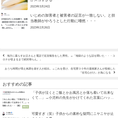
2023年3月24日
いじめの加害者と被害者の証言が一致しない。と担
当教師がやろうとした行動に唖然・・・
2023年2月26日
地方に暮らすお父さんと電話で近況報告をした男性。→「地獄のような話を聞いた・・・コ
ロナが収まるまで絶対帰らん。」
おうち時間が増え体調を崩す人が続出。→これを受け、在宅歴３０年の漫画家さんが投稿した
『在宅心がけ』が為になる
おすすめの記事
「子供が泣くとご飯とかお風呂とか落ち着いて出来な
くて…」→小児科の先生がかけてくれた言葉にハッと
した話
刺さる
可愛すぎ（笑）子供からの素朴な疑問にニヤニヤが止