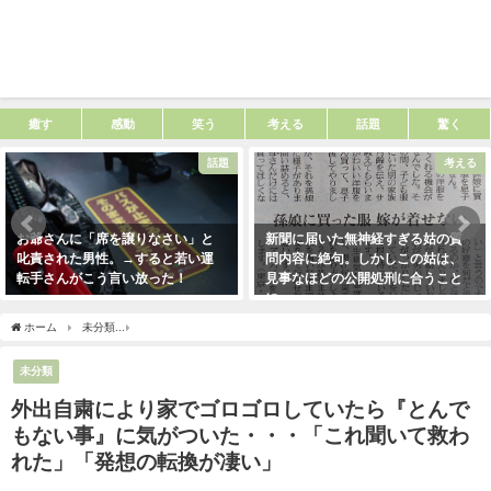
癒す
感動
笑う
考える
話題
驚く
話題
考える
お爺さんに「席を譲りなさい」と
新聞に届いた無神経すぎる姑の質
叱責された男性。→すると若い運
問内容に絶句。しかしこの姑は、
転手さんがこう言い放った！
見事なほどの公開処刑に合うこと
に・・・
2021年5月2日
2021年3月13日
ホーム
未分類
外出自粛により家でゴロゴロしていたら『とんでもない事』に気がつ
未分類
外出自粛により家でゴロゴロしていたら『とんで
もない事』に気がついた・・・「これ聞いて救わ
れた」「発想の転換が凄い」