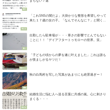
まらない７選
癒す
「これSNSの闇だよ」大掛かりな整形を希望しやって
来た１７歳の女の子。「なんでそんなに？」と聞く
と・・・
考える
出勤したら駐車場が・・・寒さの影響でとんでもない
ことに！！「デイアフタートゥモローの世界。笑」
驚く
「子どもの頃からの夢を遂に叶えました」これは誰も
が羨ましがるヤツだ！
懐かしい
秋の白馬村を写した写真があまりにも絶景過ぎー！
感動
結婚生活に悩む人へ送る言葉に共感の嵐。心に刺さり
まくる・・・
刺さる