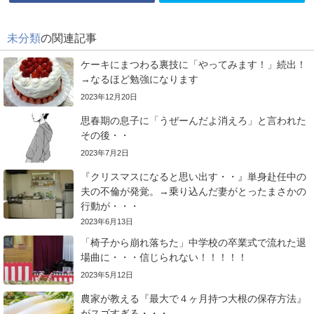
未分類
の関連記事
ケーキにまつわる裏技に「やってみます！」続出！
→なるほど勉強になります
2023年12月20日
思春期の息子に「うぜーんだよ消えろ」と言われた
その後・・
2023年7月2日
『クリスマスになると思い出す・・』単身赴任中の
夫の不倫が発覚。→乗り込んだ妻がとったまさかの
行動が・・・
2023年6月13日
「椅子から崩れ落ちた」中学校の卒業式で流れた退
場曲に・・・信じられない！！！！！
2023年5月12日
農家が教える『最大で４ヶ月持つ大根の保存方法』
がスゴすぎる・・・