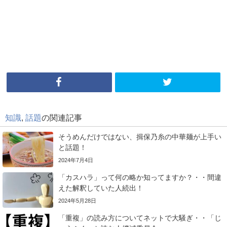
知識
,
話題
の関連記事
そうめんだけではない、揖保乃糸の中華麺が上手い
と話題！
2024年7月4日
「カスハラ」って何の略か知ってますか？・・間違
えた解釈していた人続出！
2024年5月28日
「重複」の読み方についてネットで大騒ぎ・・「じ