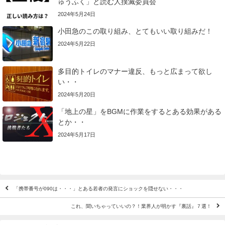
ゅうふく」と読む人撲滅委員会
2024年5月24日
小田急のこの取り組み、とてもいい取り組みだ！
2024年5月22日
多目的トイレのマナー違反、もっと広まって欲し
い・・
2024年5月20日
「地上の星」をBGMに作業をするとある効果がある
とか・・
2024年5月17日
「携帯番号が090は・・・」とある若者の発言にショックを隠せない・・・
これ、聞いちゃっていいの？！業界人が明かす『裏話』７選！