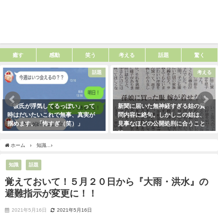
癒す
感動
笑う
考える
話題
驚く
話題
考える
「彼氏が浮気してるっぽい」って
新聞に届いた無神経すぎる姑の質
時はだいたいこれで無事、真実が
問内容に絶句。しかしこの姑は、
掴めます。「怖すぎ（笑）」
見事なほどの公開処刑に合うこと
に・・・
2021年1月29日
2021年3月13日
ホーム
知識
覚えておいて！５月２０日から『大雨・洪水』の避難指示が変更に！！
知識
話題
覚えておいて！５月２０日から『大雨・洪水』の
避難指示が変更に！！
2021年5月16日
2021年5月16日