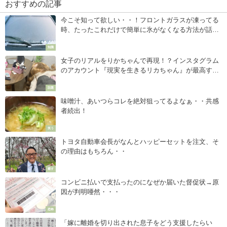
おすすめの記事
今こそ知って欲しい・・！フロントガラスが凍ってる
時、たったこれだけで簡単に氷がなくなる方法が話
題！
知識
女子のリアルをりかちゃんで再現！？インスタグラム
のアカウント『現実を生きるリカちゃん』が最高すぎ
る・・！
話題
味噌汁、あいつらコレを絶対狙ってるよなぁ・・共感
者続出！
笑う
トヨタ自動車会長がなんとハッピーセットを注文、そ
の理由はもちろん・・
癒す
コンビニ払いで支払ったのになぜか届いた督促状→原
因が判明唖然・・・
恐怖
「嫁に離婚を切り出された息子をどう支援したらい