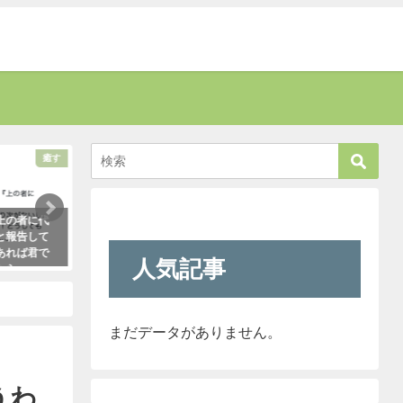
癒す
話題
上の者に代
「彼氏が浮気してるっぽい」って時
お爺さんに「席を譲
と報告して
はだいたいこれで無事、真実が掴め
責された男性。→す
あれば君で
ます。「怖すぎ（笑）」
さんがこう言い放っ
人気記事
たら・・・
2021年1月29日
2021年5月2日
った！
まだデータがありません。
うわ