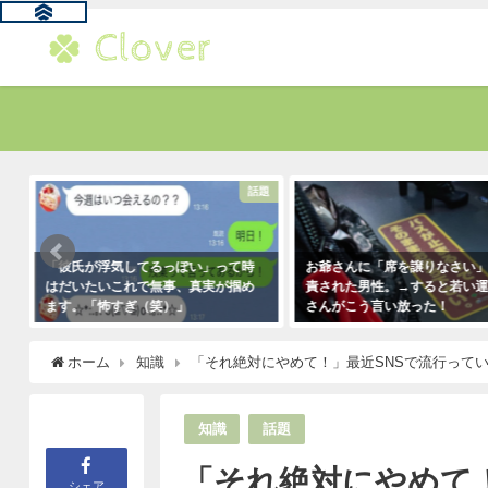
す
話題
「彼氏が浮気してるっぽい」って時
お爺さんに「席を譲りなさい
はだいたいこれで無事、真実が掴め
責された男性。→すると若い
ます。「怖すぎ（笑）」
さんがこう言い放った！
2021年1月29日
2021年5月2日
ホーム
知識
「それ絶対にやめて！」最近SNSで流行って
知識
話題
「それ絶対にやめて
シェア