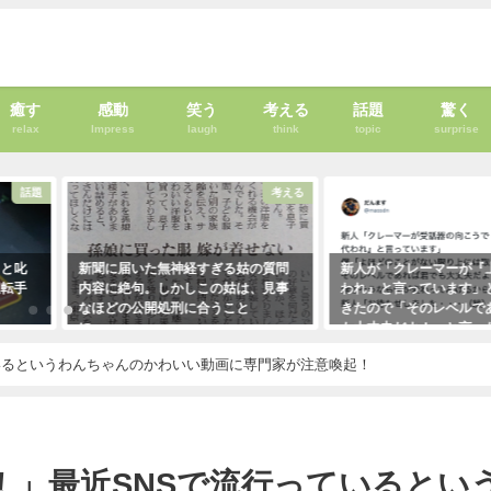
癒す
感動
笑う
考える
話題
驚く
relax
Impress
laugh
think
topic
surprise
話題
考える
」と叱
新聞に届いた無神経すぎる姑の質問
新人が「クレーマーが『
運転手
内容に絶句。しかしこの姑は、見事
われ』と言っています」
なほどの公開処刑に合うこと
きたので「そのレベルで
に・・・
も大丈夫だよ！」と言っ
クレーマーにこう言い放
2021年3月13日
いるというわんちゃんのかわいい動画に専門家が注意喚起！
（笑）
2021年5月10日
！」最近SNSで流行っているとい