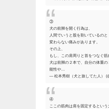
③
犬の前脚を開く行為は、
人間でいうと股を割いているのと
変わらない痛みがあります。
その上、
もし、この肩周りと首をつなぐ筋
犬は前脚の２本で、自分の体重の
能性や…
— 松本秀樹（犬と旅してた人） (@ma
④
ここの筋肉は肩を固定するという