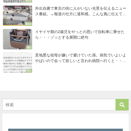
考える
外出自粛で東京の街に人がいない光景を伝えるニュー
ス番組。→報道の仕方に違和感。こんな風に伝えてほ
しい・・・
刺さる
イヤイヤ期の2歳児をやっとの思いで自転車に乗せた
ら・・・ゾッとする展開に絶句
怒り
意地悪な祖母が嫌いで避けていた孫。病気でいよいよ
やばいので会って欲しいと言われ病院へ行くと・・・
「オチが斜め上過ぎる（笑）」
笑う