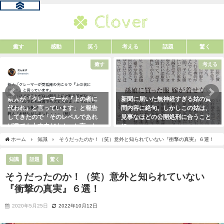
癒す
感動
笑う
考える
話題
驚く
癒す
考える
新人が「クレーマーが『上の者に
新聞に届いた無神経すぎる姑の質
代われ』と言っています」と報告
問内容に絶句。しかしこの姑は、
してきたので「そのレベルであれ
見事なほどの公開処刑に合うこと
ば君でも大丈夫だよ！」と言った
に・・・
ら・・・クレーマーにこう言い放
2021年3月13日
ホーム
知識
そうだったのか！（笑）意外と知られていない『衝撃の真実』６選！
った！（笑）
2021年5月10日
知識
話題
驚く
そうだったのか！（笑）意外と知られていない
『衝撃の真実』６選！
2020年5月25日
2022年10月12日