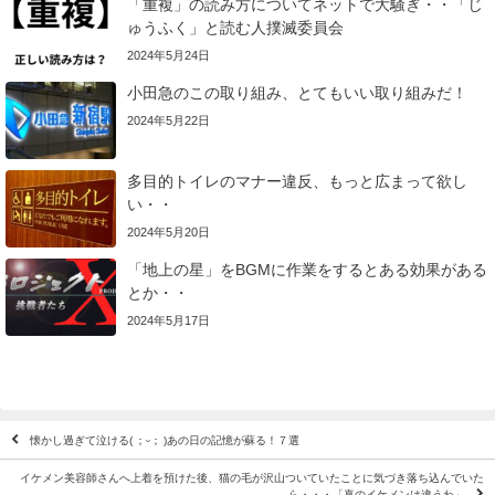
「重複」の読み方についてネットで大騒ぎ・・「じ
ゅうふく」と読む人撲滅委員会
2024年5月24日
小田急のこの取り組み、とてもいい取り組みだ！
2024年5月22日
多目的トイレのマナー違反、もっと広まって欲し
い・・
2024年5月20日
「地上の星」をBGMに作業をするとある効果がある
とか・・
2024年5月17日
懐かし過ぎて泣ける( ；ᵕ； )あの日の記憶が蘇る！７選
イケメン美容師さんへ上着を預けた後、猫の毛が沢山ついていたことに気づき落ち込んでいた
ら・・・「真のイケメンは違うわ」