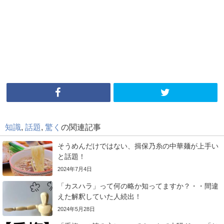
知識
,
話題
,
驚く
の関連記事
そうめんだけではない、揖保乃糸の中華麺が上手い
と話題！
2024年7月4日
「カスハラ」って何の略か知ってますか？・・間違
えた解釈していた人続出！
2024年5月28日