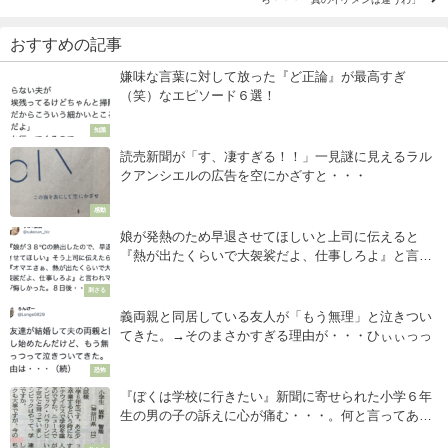
おすすめの記事
嫌味な言葉に対して放った『ど正論』が最高すぎ
（笑）なエピソード６選！
知識
読売新聞が「す、凄すぎる！！」一見謎に見えるラル
クアンシエルの広告を空にかざすと・・・
感動
娘が発熱のため早退させてほしいと上司に伝えると
『熱が出たくらいで大袈裟だよ、仕事しろよ』と言わ
れた男性。８日後の展開にスカッ！！
刺さる
義両親と同居している友人が「もう無理」と泣きつい
てきた。→そのまさかすぎる理由が・・・ひぃぃっっ
恐怖
『ぼくは学校に行きたい』新聞に寄せられた小学６年
生の男の子の訴えに心が痛む・・・。何と言ってあげ
たらいいのだろう。