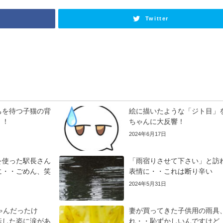
Twitter
ちを待つ子猫の背
絵に描いたような「ジト目」
！！
ちゃんに大反響！
2024年6月17日
を使った駅長さん
「雨宿りさせて下さい」と訪
に・・ごめん、笑
表情に・・これは断り辛い
2024年5月31日
ゃんだったけ
妻が買ってきた子供用の雨具
転した姿に涙があ
れ・・恥ずかしいんですけど