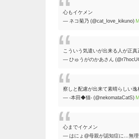
心もイケメン
— ネコ菊乃 (@cat_love_kikuno)
M
こういう気遣いが出来る人が正真
— ひゅうがのかあさん (@r7hocUQ
察しと配慮が出来て素晴らしい逸
— -本田◆猫- (@nekomataCatS)
M
心までイケメン
— はにょ@母親が認知症に…無理せず