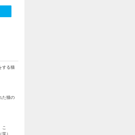
をする猫
れた猫の
、こ
（笑）