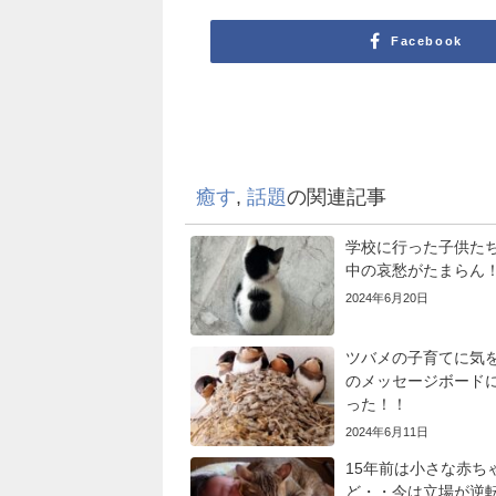
Facebook
癒す
,
話題
の関連記事
学校に行った子供た
中の哀愁がたまらん
2024年6月20日
ツバメの子育てに気
のメッセージボード
った！！
2024年6月11日
15年前は小さな赤ち
ど・・今は立場が逆