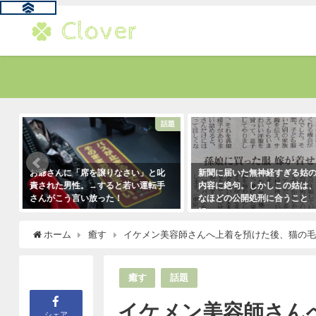
す
話題
お爺さんに「席を譲りなさい」と叱
新聞に届いた無神経すぎる姑
責された男性。→すると若い運転手
内容に絶句。しかしこの姑は
さんがこう言い放った！
なほどの公開処刑に合うこと
に・・・
2021年5月2日
2021年3月13日
ホーム
癒す
イケメン美容師さんへ上着を預けた後、猫の
癒す
話題
イケメン美容師さん
シェア