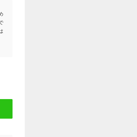
め
で
は