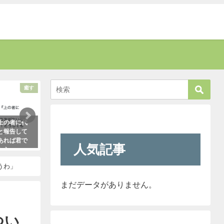
癒す
話題
上の者に代
お爺さんに「席を譲りなさい」と叱
新聞に届いた無神経
と報告して
責された男性。→すると若い運転手
内容に絶句。しかし
あれば君で
さんがこう言い放った！
なほどの公開処刑に
人気記事
たら・・・
に・・・
2021年5月2日
った！
2021年3月13日
うわ」
まだデータがありません。
つい