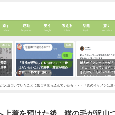
癒す
感動
笑う
考える
話題
驚く
relax
Impress
laugh
think
topic
surprise
考える
話題
の質問
「彼氏が浮気してるっぽい」って時
新人が「クレーマーが『
、見事
はだいたいこれで無事、真実が掴め
われ』と言っています」
ます。「怖すぎ（笑）」
きたので「そのレベルで
も大丈夫だよ！」と言っ
2021年1月29日
クレーマーにこう言い放
毛が沢山ついていたことに気づき落ち込んでいたら・・・「真のイケメンは違
（笑）
2021年5月10日
へ上着を預けた後、猫の毛が沢山