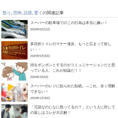
怒り
,
恐怖
,
話題
,
驚く
の関連記事
スーパーの駐車場でのこの行為は本当に嫌い！
2024年6月21日
多目的トイレのマナー違反、もっと広まって欲し
い・・
2024年5月20日
頭をポンポンとするのがコミュニケーションだと思
っている人、これが結論だ！！
2024年3月6日
スーパーのレジに貼られた貼紙。→これ、全く理解
できない！
2024年1月30日
「冗談なのになに怒ってるの？」という人に対して
の返しはコレが大正解！