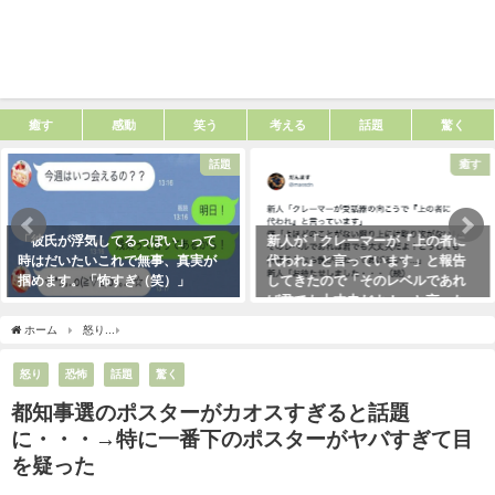
癒す
感動
笑う
考える
話題
驚く
話題
癒す
「彼氏が浮気してるっぽい」って
新人が「クレーマーが『上の者に
時はだいたいこれで無事、真実が
代われ』と言っています」と報告
掴めます。「怖すぎ（笑）」
してきたので「そのレベルであれ
ば君でも大丈夫だよ！」と言った
2021年1月29日
ら・・・クレーマーにこう言い放
ホーム
怒り
都知事選のポスターがカオスすぎると話題に・・・→特に一番下のポス
った！（笑）
2021年5月10日
怒り
恐怖
話題
驚く
都知事選のポスターがカオスすぎると話題
に・・・→特に一番下のポスターがヤバすぎて目
を疑った