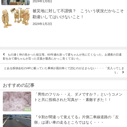
2024年1月8日
被災地に対して不謹慎？ こういう状況だからこそ
勘違いしてはいけないこと！
2024年1月2日
もの凄く仲の良かった祖父母。60年連れ添って婆ちゃんが先に亡くなった。お通夜の日遺
影をみて爺ちゃんが言った言葉が最高にかっこ良くて泣いた。
とある探偵会社のHPに載っていた事例が面白怖くて読むのが止まらない・・・「見入ってしま
う」
おすすめの記事
「男性のフリル・・え、ダメですか？」というコメン
トと共に投稿された写真が・・素敵すぎた！！
考える
『９割が間違って覚えてる』片側二車線道路の「左
側」は遅い車の走るところではなく・・・