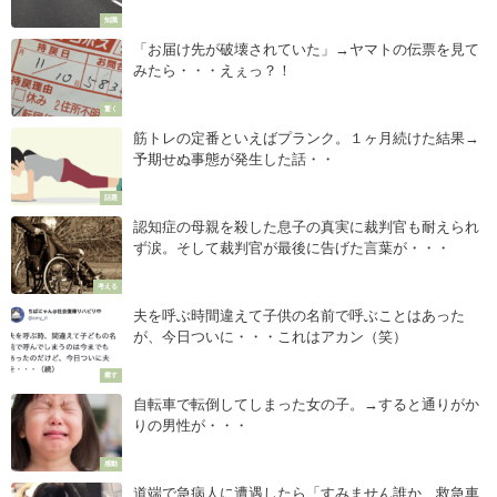
知識
「お届け先が破壊されていた」→ヤマトの伝票を見て
みたら・・・えぇっ？！
驚く
筋トレの定番といえばプランク。１ヶ月続けた結果→
予期せぬ事態が発生した話・・
話題
認知症の母親を殺した息子の真実に裁判官も耐えられ
ず涙。そして裁判官が最後に告げた言葉が・・・
考える
夫を呼ぶ時間違えて子供の名前で呼ぶことはあった
が、今日ついに・・・これはアカン（笑）
癒す
自転車で転倒してしまった女の子。→すると通りがか
りの男性が・・・
感動
道端で急病人に遭遇したら「すみません誰か、救急車