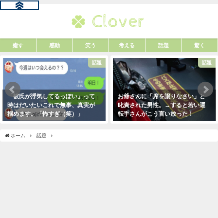
癒す
感動
笑う
考える
話題
驚く
話題
話題
「彼氏が浮気してるっぽい」って
お爺さんに「席を譲りなさい」と
時はだいたいこれで無事、真実が
叱責された男性。→すると若い運
掴めます。「怖すぎ（笑）」
転手さんがこう言い放った！
2021年1月29日
2021年5月2日
ホーム
話題
とあるスーパーの『黒毛和牛の盛り付け方』が・・・二度見した（笑）