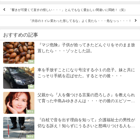
「響きが可愛くて直すの惜しい・・・」とんでもなく愛おしい間違いに悶絶！（笑）
「渋谷のトイレ変わった形してるな」よく見たら・・・危なっっ・・・！
おすすめの記事
『マジ危険』子供が拾ってきたどんぐりをそのまま放
置したら・・・ゾッとした話。
恐怖
車を手放すことになり号泣する小１の息子。妹と共に
こっそり手紙を忍ばせた。するとその後・・・
感動
父親から『人を傷つける言葉の恐ろしさ』を教えられ
て育った中島みゆきさんは・・・その後のエピソード
に心震える
刺さる
『白杖で音を出す理由を知って』介護福祉士の男性が
切なる訴え！知らずにうるさいと怒鳴りつける人もい
る・・・
刺さる