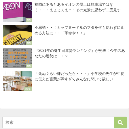
福岡にあるとあるイオンの屋上は駐車場ではな
く・・・えぇぇぇえ？！その光景に思わず二度見す
る！
知識
不思議・・！カップヌードルのフタを何も使わずに止
める方法に・・「革命や！！」
知識
『2021年の誕生日運勢ランキング』が発表！今年のあ
なたの運勢は・・？！
知識
「死ぬぐらい嫌だったら・・・」小学校の先生が生徒
に伝えた言葉が深すぎてみんなに聞いて欲しい
刺さる