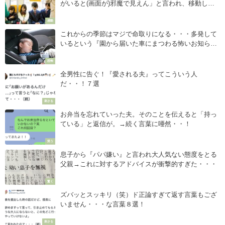
がいると(画面が)邪魔で見えん」と言われ、移動しよ
うと動いたらおばあさんが『こんな一言で』反論！！
感動
心が救われた・・・
これからの季節はマジで命取りになる・・・多発して
いるという『園から届いた車にまつわる怖いお知ら
せ』がこちら
恐怖
全男性に告ぐ！『愛される夫』ってこういう人
だ・・！７選
刺さる
お弁当を忘れていった夫。そのことを伝えると「持っ
ている」と返信が。→続く言葉に唖然・・！
笑う
息子から『パパ嫌い』と言われ大人気ない態度をとる
父親→これに対するアドバイスが衝撃的すぎた・・・
驚く
ズバッとスッキリ（笑）ド正論すぎて返す言葉もござ
いません・・・な言葉８選！
刺さる