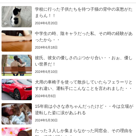
学校に行った子供たちを待つ子猫の背中の哀愁がた
まらん！！
2024年6月20日
中学生の時、陰キャラだった私、その時の経験があ
ったから・・
2024年6月18日
彼氏、彼女の優しさのぶつかり合い・・おぉ、優し
い世界だ！
2024年6月10日
犬用の車椅子を使って散歩していたらフェラーリと
すれ違い、運転手にこんなことを言われました・・
2024年6月6日
15年前は小さな赤ちゃんだったけど・・今は立場が
逆転した姿に涙があふれる
2024年5月30日
たった３人しか集まらなかった同窓会、その理由を