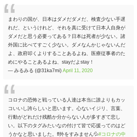
まわりの国が、日本はダメだダメだ、検査少ない手遅
れだ、というけれど、それを真に受けて日本人自身が
ダメだと思う必要ってある？日本は死者が少ない。諸
外国に比べてすごく少ない。ダメなんかじゃないんだ
よ、政府叩くよりすることあるよね、医療従事者のた
めにやることあるよね、stayだよstay！
— みるみる (@31ka7mi)
April 11, 2020
コロナの恐怖と戦っている人達は本当に誰よりもカッ
コいいし誇らしいと思います。心ないイジリ、言葉、
行動がどれだけ残酷か分からない人が多すぎて悲し
い。以下のタグみたいなの付けて皆で応援ってのはど
うかなと思いました。ff外をすみません💦
#コロナの中