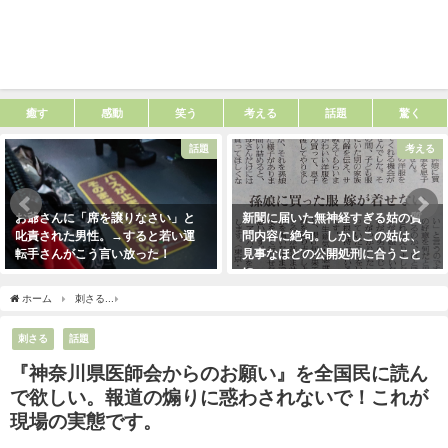
癒す
感動
笑う
考える
話題
驚く
話題
考える
お爺さんに「席を譲りなさい」と
新聞に届いた無神経すぎる姑の質
叱責された男性。→すると若い運
問内容に絶句。しかしこの姑は、
転手さんがこう言い放った！
見事なほどの公開処刑に合うこと
に・・・
2021年5月2日
2021年3月13日
ホーム
刺さる
『神奈川県医師会からのお願い』を全国民に読んで欲しい。報道の煽
刺さる
話題
『神奈川県医師会からのお願い』を全国民に読ん
で欲しい。報道の煽りに惑わされないで！これが
現場の実態です。