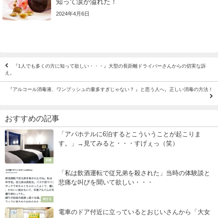
知って涙が溢れた！
2024年4月6日
『1人でも多くの方に知って欲しい・・・』大型の長距離ドライバーさんからの切実な訴
え。
『アルコール消毒液、ワンプッシュの量多すぎじゃない？ 』と思う人へ。正しい消毒の方法！
おすすめの記事
「アパホテルに6泊するとこういうことが起こりま
す。」→見てみると・・・すげぇっ（笑）
話題
「私は飲酒運転で従兄弟を殺された」当時の体験談と
悲痛な叫びを聞いて欲しい・・・
刺さる
電車のドア付近に立っているとおじいさんから「大女