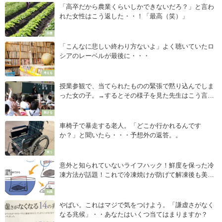
「高卒だから農業くらいしかできないだろ？」と言わ
れた女性はこう返した・・！「最高（笑）」
話題
「こんなに悲しい終わり方ないよ」よく聴いていたロ
シアのレーベルが最後に・・・
考える
授業参観で、当てられたものの緊張で黙り込んでしま
った女の子。→するとその様子を見た先生はこう言っ
た・・・
刺さる
車椅子で暴走する老人。「どこか行かれるんです
か？」と聞いたら・・・予想外の返答。。
笑う
意外と知られていないライフハック！鮮度を保った冷
凍方法が話題！これで冷凍焼けが防げて解凍後も美味
しく食べられる！
知識
やばい。これはマジで気をつけよう。「謙虚さがなく
なる兆候」・・あなたはいくつ当てはまりますか？