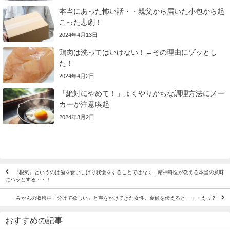
本当にあった怖い話・・親父から届いた小包から起
こった悲劇！
2024年4月13日
鶏肉は洗ってはいけない！→その理由にゾッとし
た！
2024年4月2日
「絶対にやめて！」よくやりがちな調理方法にメー
カーが注意喚起
2024年3月2日
『根気』というのは歯を食いしばり我慢をすることではなく、精神科医が教える本当の意味
にハッとする・・！
みかんの収穫中「分けて欲しい」と声をかけてきた女性。金額を伝えると・・・えっ？
おすすめの記事