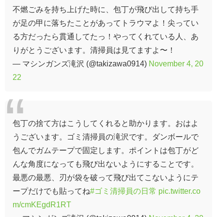
不燃ごみを持ち上げた時に、包丁が飛び出して持ち手
が足の甲に落ちたことがあってトラウマよ！尖ってい
る方だったら貫通してたっ！やってくれている人、あ
りがとうございます。清掃員は見てますよ〜！
— マシンガンズ滝沢 (@takizawa0914)
November 4, 20
22
包丁の捨て方はこうしてくれると助かります。おはよ
うございます。ゴミ清掃員の滝沢です。ダンボールで
包んでガムテープで固定します。ポイントは包丁がど
んな角度になっても飛び出ないようにすることです。
最悪の最悪、刃が袋を破って飛び出てこないようにテ
ープだけでも貼ってね
#ゴミ清掃員の日常
pic.twitter.co
m/cmKEgdR1RT