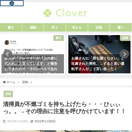
癒す
感動
笑う
考える
話題
驚く
癒す
話題
新人が「クレーマーが『上の者に
お爺さんに「席を譲りなさい」と
代われ』と言っています」と報告
叱責された男性。→すると若い運
してきたので「そのレベルであれ
転手さんがこう言い放った！
ば君でも大丈夫だよ！」と言った
2021年5月2日
ら・・・クレーマーにこう言い放
ホーム
恐怖
清掃員が不燃ゴミを持ち上げたら・・・ひぃぃっ。。→その理由に注意
った！（笑）
2021年5月10日
恐怖
清掃員が不燃ゴミを持ち上げたら・・・ひぃぃ
っ。。→その理由に注意を呼びかけています！！
2022年11月8日
2022年11月8日