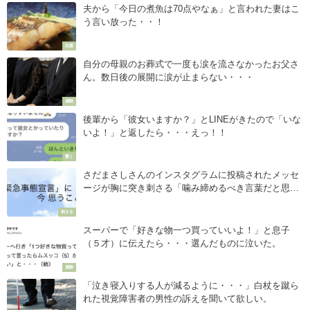
夫から「今日の煮魚は70点やなぁ」と言われた妻はこ
う言い放った・・！
話題
自分の母親のお葬式で一度も涙を流さなかったお父さ
ん。数日後の展開に涙が止まらない・・・
感動
後輩から「彼女いますか？」とLINEがきたので「いな
いよ！」と返したら・・・えっ！！
驚く
さだまさしさんのインスタグラムに投稿されたメッセ
ージが胸に突き刺さる「噛み締めるべき言葉だと思
う。」
刺さる
スーパーで「好きな物一つ買っていいよ！」と息子
（５才）に伝えたら・・・選んだものに泣いた。
感動
「泣き寝入りする人が減るように・・・」白杖を蹴ら
れた視覚障害者の男性の訴えを聞いて欲しい。