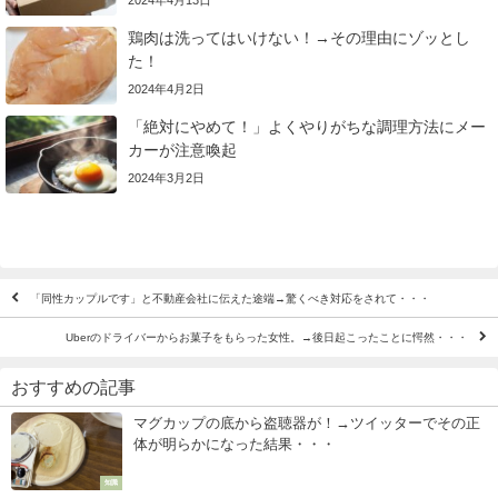
2024年4月13日
鶏肉は洗ってはいけない！→その理由にゾッとし
た！
2024年4月2日
「絶対にやめて！」よくやりがちな調理方法にメー
カーが注意喚起
2024年3月2日
「同性カップルです」と不動産会社に伝えた途端→驚くべき対応をされて・・・
Uberのドライバーからお菓子をもらった女性。→後日起こったことに愕然・・・
おすすめの記事
マグカップの底から盗聴器が！→ツイッターでその正
体が明らかになった結果・・・
知識