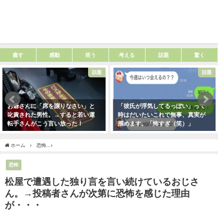
癒す
感動
笑う
考える
話題
驚く
話題
話題
お爺さんに「席を譲りなさい」と
「彼氏が浮気してるっぽい」って
叱責された男性。→すると若い運
時はだいたいこれで無事、真実が
転手さんがこう言い放った！
掴めます。「怖すぎ（笑）」
2021年5月2日
2021年1月29日
ホーム
恐怖
松屋で遭遇した独り言を言い続けているおじさん。→投稿者さんが次第
恐怖
松屋で遭遇した独り言を言い続けているおじさ
ん。→投稿者さんが次第に恐怖を感じた理由
が・・・