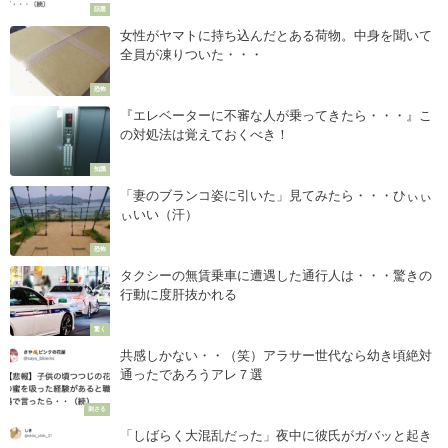
話題
女性がヤマトに持ち込んだとある荷物。中身を聞いて
全員が凍りついた・・・
恐怖
『エレベーターに不審な人が乗ってきたら・・・』こ
の対処法は覚えておくべき！
知識
「妻のブランコ姿に引いた」見てみたら・・・ひぃぃ
ぃいい（汗）
恐怖
タクシーの無賃乗車に遭遇した通行人は・・・驚きの
行動に度肝抜かれる
驚く
共感しかない・・（笑）アラサー世代なら幼き頃絶対
通ったであろうアレ７選
刺さる
「しばらく大混乱だった」夜中に彼氏がガバッと起き