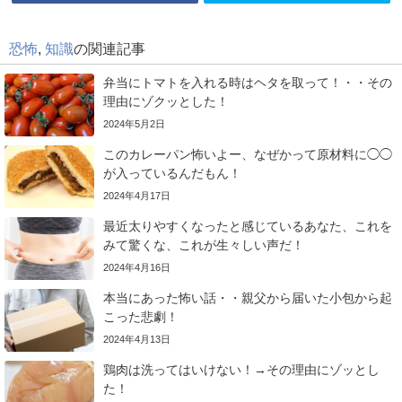
恐怖
,
知識
の関連記事
弁当にトマトを入れる時はヘタを取って！・・その
理由にゾクッとした！
2024年5月2日
このカレーパン怖いよー、なぜかって原材料に◯◯
が入っているんだもん！
2024年4月17日
最近太りやすくなったと感じているあなた、これを
みて驚くな、これが生々しい声だ！
2024年4月16日
本当にあった怖い話・・親父から届いた小包から起
こった悲劇！
2024年4月13日
鶏肉は洗ってはいけない！→その理由にゾッとし
た！