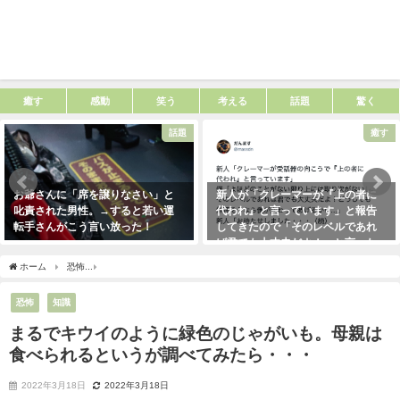
癒す
感動
笑う
考える
話題
驚く
話題
癒す
お爺さんに「席を譲りなさい」と
新人が「クレーマーが『上の者に
叱責された男性。→すると若い運
代われ』と言っています」と報告
転手さんがこう言い放った！
してきたので「そのレベルであれ
ば君でも大丈夫だよ！」と言った
2021年5月2日
ら・・・クレーマーにこう言い放
ホーム
恐怖
まるでキウイのように緑色のじゃがいも。母親は食べられるというが調
った！（笑）
2021年5月10日
恐怖
知識
まるでキウイのように緑色のじゃがいも。母親は
食べられるというが調べてみたら・・・
2022年3月18日
2022年3月18日