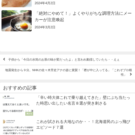
2024年4月2日
「絶対にやめて！」よくやりがちな調理方法にメー
カーが注意喚起
2024年3月2日
子供から「今日の水筒のお茶の味が変だったよ」と言われ動揺していたら・・えぇ
地震発生から９分。NHKの佐々木芳史アナの姿に賞賛！「襟が中に入ってる」「これぞプロ根
性」
おすすめの記事
「辛い時大体これで乗り越えてきた」壁にぶち当たっ
た時思い出したい名言８選が突き刺さる
刺さる
これが試される大地なのか・・！北海道民のぶっ飛び
エピソード７選