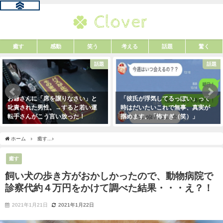
癒す
感動
笑う
考える
話題
驚く
話題
話題
お爺さんに「席を譲りなさい」と
「彼氏が浮気してるっぽい」って
叱責された男性。→すると若い運
時はだいたいこれで無事、真実が
転手さんがこう言い放った！
掴めます。「怖すぎ（笑）」
2021年5月2日
2021年1月29日
ホーム
癒す
飼い犬の歩き方がおかしかったので、動物病院で診察代約４万円をかけ
癒す
飼い犬の歩き方がおかしかったので、動物病院で
診察代約４万円をかけて調べた結果・・・え？！
2021年1月21日
2021年1月22日