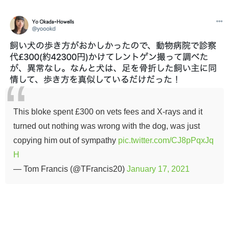
This bloke spent £300 on vets fees and X-rays and it
turned out nothing was wrong with the dog, was just
copying him out of sympathy
pic.twitter.com/CJ8pPqxJq
H
— Tom Francis (@TFrancis20)
January 17, 2021