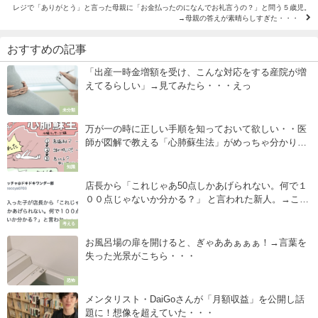
レジで「ありがとう」と言った母親に「お金払ったのになんでお礼言うの？」と問う５歳児。
→母親の答えが素晴らしすぎた・・・
おすすめの記事
「出産一時金増額を受け、こんな対応をする産院が増
えてるらしい」→見てみたら・・・えっ
未分類
万が一の時に正しい手順を知っておいて欲しい・・医
師が図解で教える「心肺蘇生法」がめっちゃ分かりや
すい！
知識
店長から「これじゃあ50点しかあげられない。何で１
００点じゃないか分かる？」 と言われた新人。→これ
に対しての切り返しが・・・ポジティブすぎて涙出た
考える
（笑）
お風呂場の扉を開けると、ぎゃああぁぁぁ！→言葉を
失った光景がこちら・・・
恐怖
メンタリスト・DaiGoさんが「月額収益」を公開し話
題に！想像を超えていた・・・