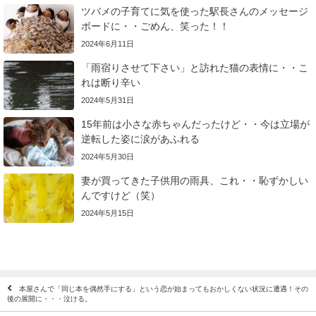
ツバメの子育てに気を使った駅長さんのメッセージ
ボードに・・ごめん、笑った！！
2024年6月11日
「雨宿りさせて下さい」と訪れた猫の表情に・・こ
れは断り辛い
2024年5月31日
15年前は小さな赤ちゃんだったけど・・今は立場が
逆転した姿に涙があふれる
2024年5月30日
妻が買ってきた子供用の雨具、これ・・恥ずかしい
んですけど（笑）
2024年5月15日
本屋さんで「同じ本を偶然手にする」という恋が始まってもおかしくない状況に遭遇！その
後の展開に・・・泣ける。