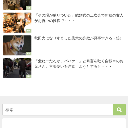
話題
「その場が凍りついた」結婚式の二次会で新婦の友人
がお祝いの挨拶で・・・
恐怖
秋田犬になりすました柴犬の詐欺が見事すぎる（笑）
癒す
「危ねーだろが、ババァ！」と暴言を吐く自転車のお
兄さん。言葉使いを注意しようとすると・・・
感動