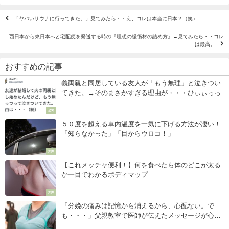
「ヤバいサウナに行ってきた。」見てみたら・・え、コレは本当に日本？（笑）
西日本から東日本へと宅配便を発送する時の『理想の緩衝材の詰め方』→見てみたら・・コレ
は最高。
おすすめの記事
義両親と同居している友人が「もう無理」と泣きつい
てきた。→そのまさかすぎる理由が・・・ひぃぃっっ
恐怖
５０度を超える車内温度を一気に下げる方法が凄い！
「知らなかった」「目からウロコ！」
知識
【これメッチャ便利！】何を食べたら体のどこが太る
か一目でわかるボディマップ
知識
「分娩の痛みは記憶から消えるから、心配ない。で
も・・・」父親教室で医師が伝えたメッセージが心に
響く。