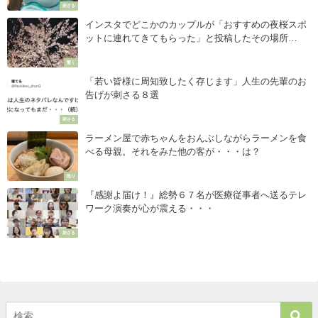
刺さる
インスタでどこかのカップルが「おすすめの夜桜スポ
ットに連れてきてもらった」と投稿したその場所
は・・・え。
驚く
「若い皆様に周知致したく存じます」人生の先輩のお
告げが刺さる８選
刺さる
ラーメン屋で赤ちゃんをおんぶしながらラーメンを食
べる母親。それをみた他の客が・・・は？
怒り
『感謝よ届け！』総勢６７名が医療従事者へ送るテレ
ワーク演奏が心が震える・・・
刺さる