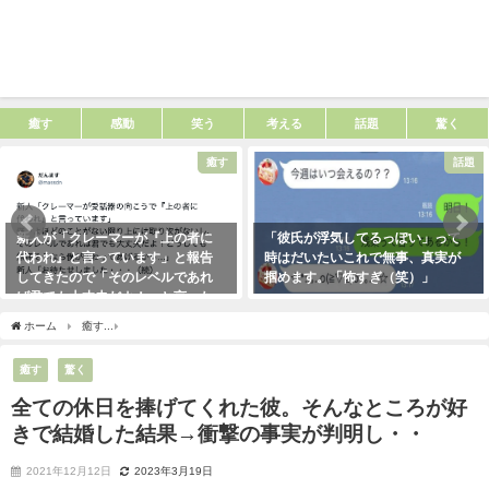
癒す
感動
笑う
考える
話題
驚く
癒す
話題
新人が「クレーマーが『上の者に
「彼氏が浮気してるっぽい」って
代われ』と言っています」と報告
時はだいたいこれで無事、真実が
してきたので「そのレベルであれ
掴めます。「怖すぎ（笑）」
ば君でも大丈夫だよ！」と言った
2021年1月29日
ら・・・クレーマーにこう言い放
ホーム
癒す
全ての休日を捧げてくれた彼。そんなところが好きで結婚した結果→衝
った！（笑）
2021年5月10日
癒す
驚く
全ての休日を捧げてくれた彼。そんなところが好
きで結婚した結果→衝撃の事実が判明し・・
2021年12月12日
2023年3月19日