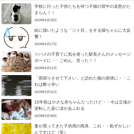
学校に行った子供たちを待つ子猫の背中の哀愁がた
まらん！！
2024年6月20日
絵に描いたような「ジト目」をする猫ちゃんに大反
響！
2024年6月17日
ツバメの子育てに気を使った駅長さんのメッセージ
ボードに・・ごめん、笑った！！
2024年6月11日
「雨宿りさせて下さい」と訪れた猫の表情に・・こ
れは断り辛い
2024年5月31日
15年前は小さな赤ちゃんだったけど・・今は立場が
逆転した姿に涙があふれる
2024年5月30日
妻が買ってきた子供用の雨具、これ・・恥ずかしい
んですけど（笑）