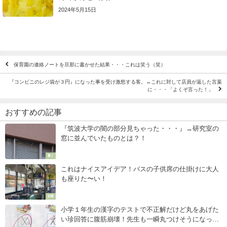
2024年5月15日
保育園の連絡ノートを旦那に書かせた結果・・・これは笑う（笑）
『コンビニのレジ袋が３円』になった事を受け激怒する客。→これに対して店員が返した言葉
に・・・「よくぞ言った！」
おすすめの記事
『筑波大学の闇の部分見ちゃった・・・』→研究室の
窓に並んでいたものとは？！
驚く
これはナイスアイデア！バスの子供席の仕掛けに大人
も座りた〜い！
話題
小学１年生の漢字のテストで不正解だけど丸をあげた
い珍回答に腹筋崩壊！先生も一瞬丸つけそうになって