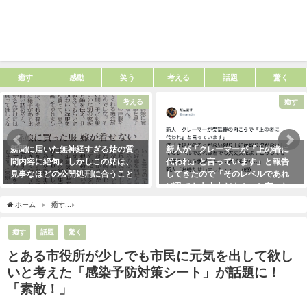
癒す
感動
笑う
考える
話題
驚く
考える
癒す
新聞に届いた無神経すぎる姑の質
新人が「クレーマーが『上の者に
問内容に絶句。しかしこの姑は、
代われ』と言っています」と報告
見事なほどの公開処刑に合うこと
してきたので「そのレベルであれ
に・・・
ば君でも大丈夫だよ！」と言った
ら・・・クレーマーにこう言い放
2021年3月13日
ホーム
癒す
とある市役所が少しでも市民に元気を出して欲しいと考えた「感染予防
った！（笑）
2021年5月10日
癒す
話題
驚く
とある市役所が少しでも市民に元気を出して欲し
いと考えた「感染予防対策シート」が話題に！
「素敵！」