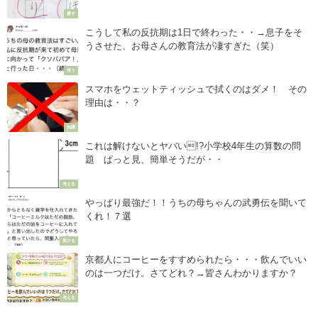
る・・・（笑）
癒す
こうして私の反抗期は1日で終わった・・→息子をそ
うさせた、お母さんの教育法が凄すぎた（笑）
笑う
スマホをウェットティッシュで拭くのはダメ！ その
理由は・・？
知識
これは解けないとヤバい!?小学校4年生の算数の問
題 ぱっと見、簡単そうだが・・
考える
やっぱり最強だ！！うちの母ちゃんの武勇伝を聞いて
くれ！７選
刺さる
京都人にコーヒーをすすめられたら・・・飲んでいい
のは一つだけ。さてどれ？→皆さんわかりますか？
考える