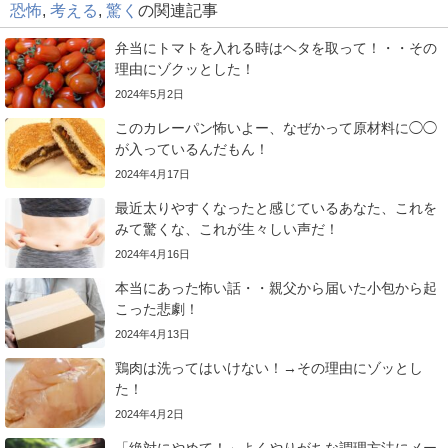
恐怖
,
考える
,
驚く
の関連記事
弁当にトマトを入れる時はヘタを取って！・・その
理由にゾクッとした！
2024年5月2日
このカレーパン怖いよー、なぜかって原材料に◯◯
が入っているんだもん！
2024年4月17日
最近太りやすくなったと感じているあなた、これを
みて驚くな、これが生々しい声だ！
2024年4月16日
本当にあった怖い話・・親父から届いた小包から起
こった悲劇！
2024年4月13日
鶏肉は洗ってはいけない！→その理由にゾッとし
た！
2024年4月2日
「絶対にやめて！」よくやりがちな調理方法にメー