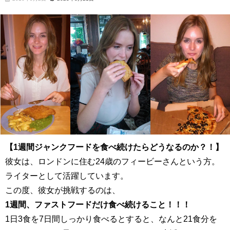
【
1
週間ジャンクフードを食べ続けたらどうなるのか？！】
彼女は、ロンドンに住む
24
歳のフィービーさんという方。
ライターとして活躍しています。
この度、彼女が挑戦するのは、
1
週間、ファストフードだけ食べ続けること！！！
1
日
3
食を
7
日間しっかり食べるとすると、なんと
21
食分を