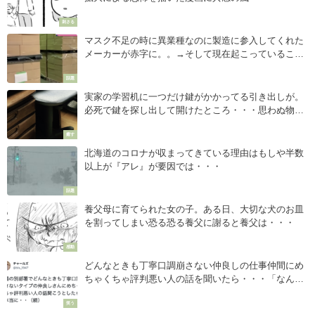
刺さる
マスク不足の時に異業種なのに製造に参入してくれた
メーカーが赤字に。。→そして現在起こっているこ
と・・・
話題
実家の学習机に一つだけ鍵がかかってる引き出しが。
必死で鍵を探し出して開けたところ・・・思わぬ物
が。→泣いた。
癒す
北海道のコロナが収まってきている理由はもしや半数
以上が『アレ』が要因では・・・
話題
養父母に育てられた女の子。ある日、大切な犬のお皿
を割ってしまい恐る恐る養父に謝ると養父は・・・
感動
どんなときも丁寧口調崩さない仲良しの仕事仲間にめ
ちゃくちゃ評判悪い人の話を聞いたら・・・「なんて
秀逸なお言葉（笑）」
笑う