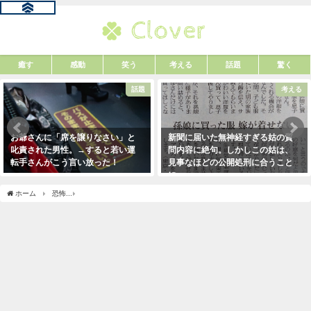
癒す
感動
笑う
考える
話題
驚く
話題
考える
お爺さんに「席を譲りなさい」と
新聞に届いた無神経すぎる姑の質
叱責された男性。→すると若い運
問内容に絶句。しかしこの姑は、
転手さんがこう言い放った！
見事なほどの公開処刑に合うこと
に・・・
2021年5月2日
2021年3月13日
ホーム
恐怖
【衝撃】一週間ファストフードだけを食べ続けたらどうなるか？・・結