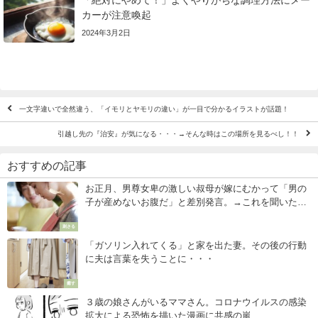
カーが注意喚起
2024年3月2日
一文字違いで全然違う、「イモリとヤモリの違い」が一目で分かるイラストが話題！
引越し先の『治安』が気になる・・・→そんな時はこの場所を見るべし！！
おすすめの記事
お正月、男尊女卑の激しい叔母が嫁にむかって「男の
子が産めないお腹だ」と差別発言。→これを聞いた小
３の息子が言った一言にスカッ！
刺さる
「ガソリン入れてくる」と家を出た妻。その後の行動
に夫は言葉を失うことに・・・
癒す
３歳の娘さんがいるママさん。コロナウイルスの感染
拡大による恐怖を描いた漫画に共感の嵐