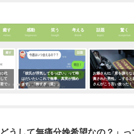
癒す
感動
笑う
考える
話題
驚く
relax
Impress
laugh
think
topic
surprise
癒す
話題
者に代
「彼氏が浮気してるっぽい」って時
お爺さんに「席を譲りな
告して
はだいたいこれで無事、真実が掴め
責された男性。→すると
ば君で
ます。「怖すぎ（笑）」
さんがこう言い放った！
・・・
2021年1月29日
2021年5月2日
！
の？」って聞かれたので「少しでも痛くない方がいいから」と答えたら・・
「どうして無痛分娩希望なの？」っ