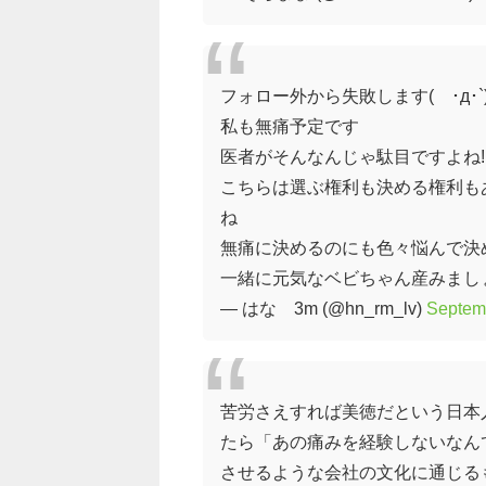
フォロー外から失敗します(´･д･`
私も無痛予定です
医者がそんなんじゃ駄目ですよね!
こちらは選ぶ権利も決める権利も
ね
無痛に決めるのにも色々悩んで決め
一緒に元気なベビちゃん産みまし
— はな®︎3m (@hn_rm_lv)
Septem
苦労さえすれば美徳だという日本
たら「あの痛みを経験しないなん
させるような会社の文化に通じる