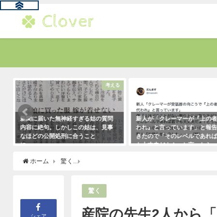
題
考える
新聞に届いた無神経すぎる姑の質問
新人が「クレーマーが『上の
内容に絶句。しかしこの姑は、見事
われ』と言っています」と報
なほどの公開処刑に合うこと
きたので「そのレベルであれ
に・・・
も大丈夫だよ！」と言ったら
クレーマーにこう言い放った
2021年3月13日
ホーム
驚く
産院の先生2人から「どうして無痛分娩希望な
（笑）
2021年5月10日
驚く
産院の先生2人から
シェア