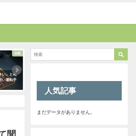
話題
考える
さい」と叱
新聞に届いた無神経すぎる姑の質問
新人が「クレーマー
若い運転手
内容に絶句。しかしこの姑は、見事
われ』と言っていま
なほどの公開処刑に合うこと
きたので「そのレベ
人気記事
に・・・
も大丈夫だよ！」と
クレーマーにこう言
2021年3月13日
・信じがたい反応が
（笑）
2021年5月10日
まだデータがありません。
て聞