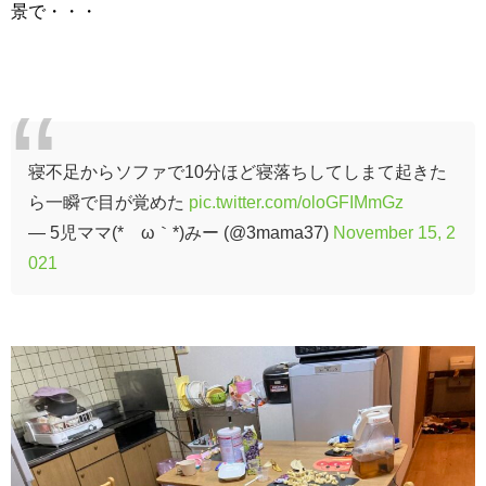
景で・・・
寝不足からソファで10分ほど寝落ちしてしまて起きた
ら一瞬で目が覚めた
pic.twitter.com/oloGFIMmGz
— 5児ママ(*´ω｀*)みー (@3mama37)
November 15, 2
021