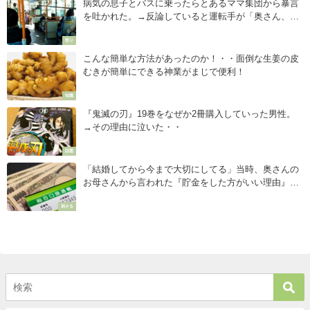
病気の息子とバスに乗ったらとあるママ集団から暴言
を吐かれた。→反論していると運転手が「奥さん、こ
こで降りて下さい」と・・・
怒り
こんな簡単な方法があったのか！・・面倒な生姜の皮
むきが簡単にできる神業がまじで便利！
知識
『鬼滅の刃』19巻をなぜか2冊購入していった男性。
→その理由に泣いた・・
話題
「結婚してから今まで大切にしてる」当時、奥さんの
お母さんから言われた『貯金をした方がいい理由』が
深かった・・
刺さる