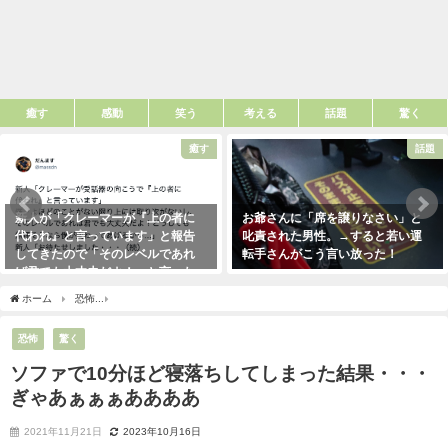
癒す
感動
笑う
考える
話題
驚く
癒す
話題
新人が「クレーマーが『上の者に
お爺さんに「席を譲りなさい」と
代われ』と言っています」と報告
叱責された男性。→すると若い運
してきたので「そのレベルであれ
転手さんがこう言い放った！
ば君でも大丈夫だよ！」と言った
2021年5月2日
ら・・・クレーマーにこう言い放
ホーム
恐怖
ソファで10分ほど寝落ちしてしまった結果・・・ぎゃあぁぁぁああああ
った！（笑）
2021年5月10日
恐怖
驚く
ソファで10分ほど寝落ちしてしまった結果・・・
ぎゃあぁぁぁああああ
2021年11月21日
2023年10月16日