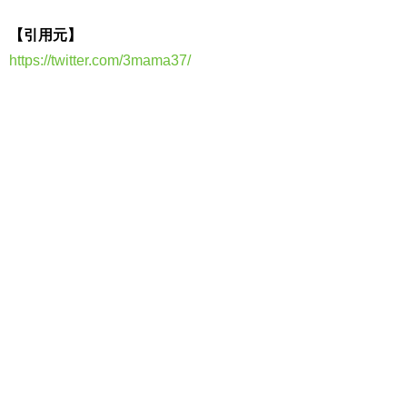
【引用元】
https://twitter.com/3mama37/