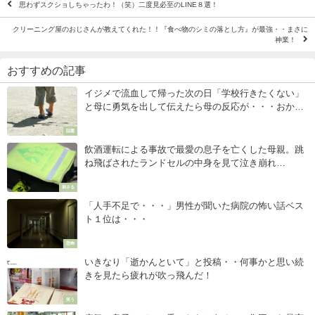
思わずスクショしちゃったわ！（笑）二度見必至のLINE８選！
クリーニング屋のおじさんが教えてくれた！！『食べ物のシミの落とし方』が最強・・まさに
神業！
おすすめの記事
イジメで流血して帰った次の日「学校行きたくない」
と母に勇気を出して伝えたら母の反応が・・・おかげ
で今も生きてる
話題
飲酒運転による事故で最愛の息子を亡くした母親。跳
ね飛ばされたランドセルの中身を見て泣き崩れ
た・・・
刺さる
「人手不足で・・・」男性が聞いた病院の怖い話ベス
ト１位は・・・
恐怖
いきなり「逝かんといて」と投稿・・何事かと思い続
きを見たら疲れが吹っ飛んだ！
笑う