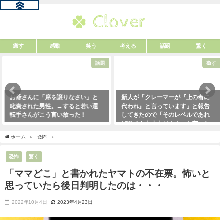
癒す
感動
笑う
考える
話題
驚く
話題
癒す
お爺さんに「席を譲りなさい」と
新人が「クレーマーが『上の者に
叱責された男性。→すると若い運
代われ』と言っています」と報告
転手さんがこう言い放った！
してきたので「そのレベルであれ
ば君でも大丈夫だよ！」と言った
2021年5月2日
ら・・・クレーマーにこう言い放
ホーム
恐怖
「ママどこ」と書かれたヤマトの不在票。怖いと思っていたら後日判明
った！（笑）
2021年5月10日
恐怖
驚く
「ママどこ」と書かれたヤマトの不在票。怖いと
思っていたら後日判明したのは・・・
2022年10月4日
2023年4月23日