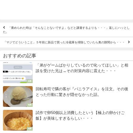
「褒められた時は「そんなことないですよ」などと謙遜するよりも・・・」返しにハッとし
た。
「マジでどういうこと」５年前に新品で買った冷蔵庫を掃除していたら奥の隙間から・・・
おすすめの記事
「弟がゲームばかりしているので叱ってほしい」と相
談を受けた兄は→その対策内容に震えた・・・
話題
回転寿司で隣の客が『バニラアイス』を注文。その後
とった行動に驚きが隠せなかった話。
知識
試作で卵50個以上消費したという【極上の卵かけご
飯】が美味しすぎるらしい・・・
知識