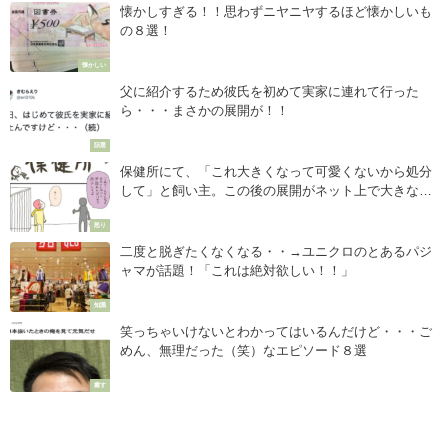
懐かしすぎる！！思わずニヤニヤするほど懐かしいも
の８選！
懐かしい
父に紹介するため彼氏を初めて実家に連れて行った
ら・・・まさかの展開が！！
話題
保健所にて、「これ大きくなって可愛くないから処分
して」と飼い主。この後の展開がネット上で大きな反
響を呼んでいる！
怒り
二度と脱ぎたくなくなる・・→ユニクロのとあるパジ
ャマが話題！「これは絶対欲しい！！」
知識
笑っちゃいけないとわかってはいるんだけど・・・ご
めん、無理だった（笑）なエピソード８選
癒す