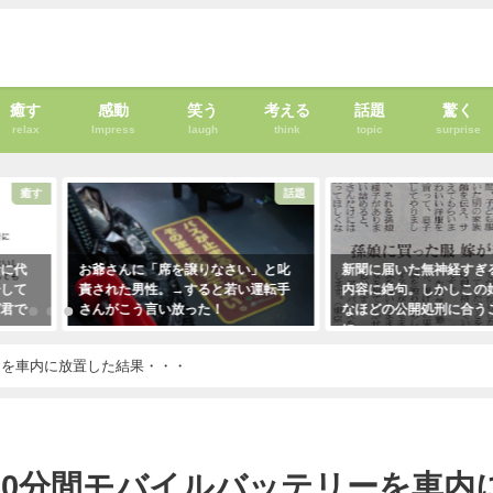
癒す
感動
笑う
考える
話題
驚く
relax
Impress
laugh
think
topic
surprise
癒す
話題
者に代
お爺さんに「席を譲りなさい」と叱
新聞に届いた無神経すぎ
告して
責された男性。→すると若い運転手
内容に絶句。しかしこの
ば君で
さんがこう言い放った！
なほどの公開処刑に合う
・・・
に・・・
2021年5月2日
！
2021年3月13日
ーを車内に放置した結果・・・
30分間モバイルバッテリーを車内