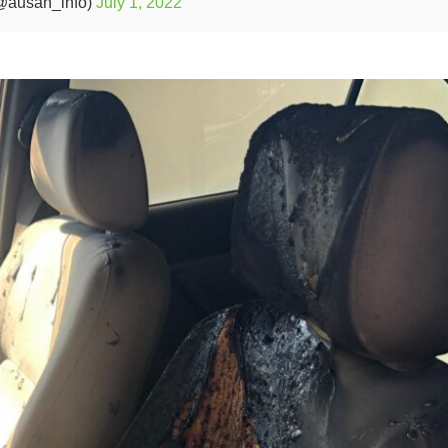
san_info)
July 1, 2022