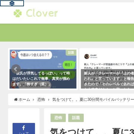
る
話題
「彼氏が浮気してるっぽい」って時
新人が「クレーマーが『上の
はだいたいこれで無事、真実が掴め
われ』と言っています」と報
ます。「怖すぎ（笑）」
きたので「そのレベルであれ
も大丈夫だよ！」と言ったら
2021年1月29日
クレーマーにこう言い放った
ホーム
恐怖
気をつけて。。夏に30分間モバイルバッテリ
（笑）
2021年5月10日
恐怖
話題
気をつけて。。夏に
シェア