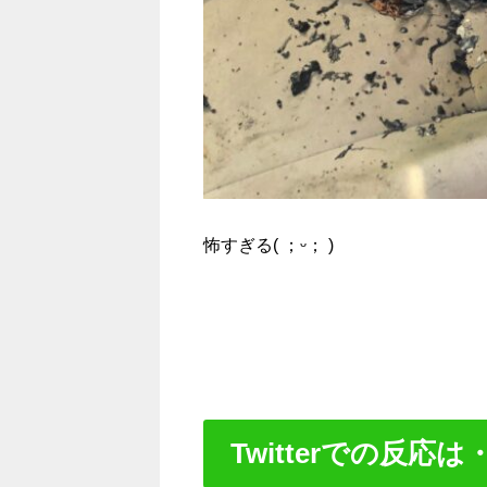
怖すぎる( ；ᵕ； )
Twitterでの反応は