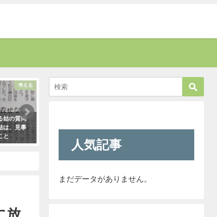
考える
話題
る姑の質問
「彼氏が浮気してるっぽい」って時
新人が「クレーマー
姑は、見事
はだいたいこれで無事、真実が掴め
われ』と言っていま
こと
ます。「怖すぎ（笑）」
きたので「そのレベ
人気記事
も大丈夫だよ！」と
2021年1月29日
クレーマーにこう言
（笑）
2021年5月10日
まだデータがありません。
に放