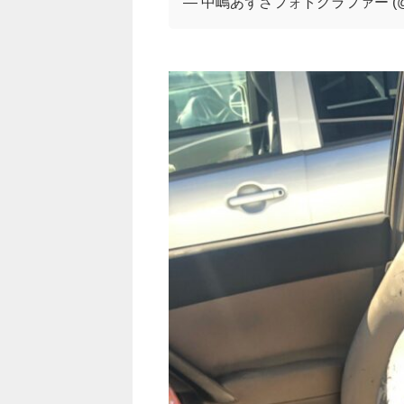
— 中嶋あずさフォトグラファー (@au