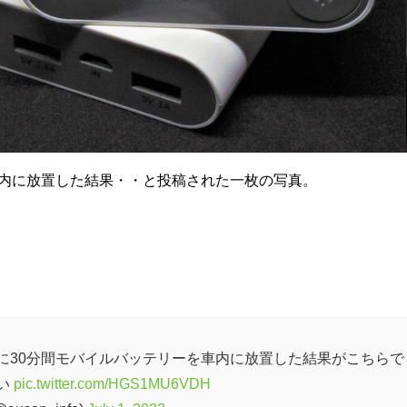
車内に放置した結果・・と投稿された一枚の写真。
に30分間モバイルバッテリーを車内に放置した結果がこちらで
い
pic.twitter.com/HGS1MU6VDH