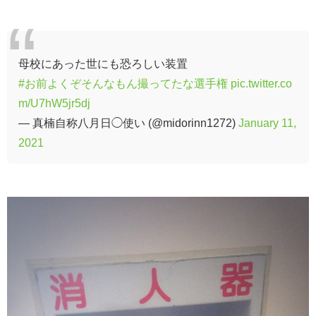
母校にあった世にも恐ろしい装置
#お前よくぞそんなもん撮ってたな選手権
pic.twitter.co
m/U7hW5jr5dj
— 真楠自称八月日◯使い (@midorinn1272)
January 11,
2021