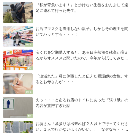
『私が背負います！』と歩けない生徒をおんぶして遠
足に連れて行った先生。
感動
お店でマスクを着用しない親子。しかしその理由を聞
いてハッとする・・・！
刺さる
宝くじを定期購入すると、ある日突然預金残高が増え
るからオススメと聞いたので、今年から試してみた結
果・・・
驚く
「涙溢れた」母に休職したと伝えた看護師の女性。す
るとお母さんが・・・
刺さる
えっ・・・とあるお店のトイレにあった『張り紙』の
内容が驚愕すぎた話
驚く
お坊さん「墓参りは出来れば２人以上で行ってくださ
い。１人で行かないほうがいい。」→なぜなら・・・