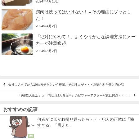
2024年4月13日
鶏肉は洗ってはいけない！→その理由にゾッとし
た！
2024年4月2日
「絶対にやめて！」よくやりがちな調理方法にメー
カーが注意喚起
2024年3月2日
会社に入ってから10kg痩せたという後輩。その理由が・・・意味がわかると怖い話
『夫婦2人生活 』と『乳幼児2人育児中』のビフォーアフター写真に愕然・・・！
おすすめの記事
何者かに叩かれ振り返ったら・・・犯人の正体に「怖
すぎる」「震えた」
恐怖