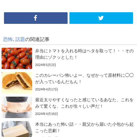
恐怖
,
話題
の関連記事
弁当にトマトを入れる時はヘタを取って！・・その
理由にゾクッとした！
2024年5月2日
このカレーパン怖いよー、なぜかって原材料に◯◯
が入っているんだもん！
2024年4月17日
最近太りやすくなったと感じているあなた、これを
みて驚くな、これが生々しい声だ！
2024年4月16日
本当にあった怖い話・・親父から届いた小包から起
こった悲劇！