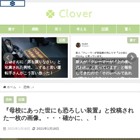
癒す
感動
笑う
考える
話題
驚く
話題
癒す
お爺さんに「席を譲りなさい」と
新人が「クレーマーが『上の者に
叱責された男性。→すると若い運
代われ』と言っています」と報告
転手さんがこう言い放った！
してきたので「そのレベルであれ
ば君でも大丈夫だよ！」と言った
2021年5月2日
ら・・・クレーマーにこう言い放
ホーム
恐怖
『母校にあった世にも恐ろしい装置』と投稿された一枚の画像。・・・
った！（笑）
2021年5月10日
恐怖
話題
『母校にあった世にも恐ろしい装置』と投稿され
た一枚の画像。・・・確かに、、！
2021年1月18日
2021年1月18日