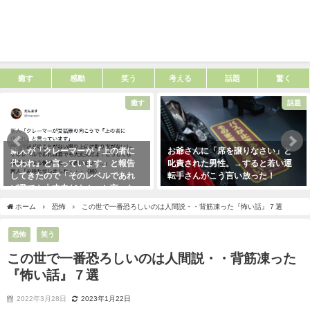
癒す
感動
笑う
考える
話題
驚く
癒す
話題
新人が「クレーマーが『上の者に
お爺さんに「席を譲りなさい」と
代われ』と言っています」と報告
叱責された男性。→すると若い運
してきたので「そのレベルであれ
転手さんがこう言い放った！
ば君でも大丈夫だよ！」と言った
2021年5月2日
ら・・・クレーマーにこう言い放
ホーム
恐怖
この世で一番恐ろしいのは人間説・・背筋凍った『怖い話』７選
った！（笑）
2021年5月10日
恐怖
笑う
この世で一番恐ろしいのは人間説・・背筋凍った
『怖い話』７選
2022年3月28日
2023年1月22日