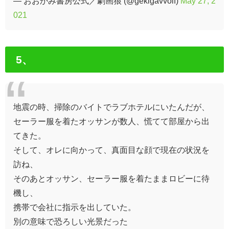
— おおかみ書房公式／劇画狼 (@gekigavvolf)
May 27, 2
021
5、
地震の時、掃除のバイトでラブホテルにいたんだが、
セーラー服を着たオッサンが数人、慌てて部屋から出
てきた。
そして、オレに向かって、真面目な顔で現在の状況を
訪ね、
そのあとオッサン、セーラー服を着たままロビーに待
機し、
携帯で会社に指示を出していた。
別の意味で恐ろしい光景だった