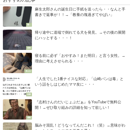
麻生太郎さんの誕生日に手紙を送ったら・・なんと手
書きで返事が！！→「教養の塊過ぎてやばい」
驚く
帰り途中に道端で倒れてる犬を発見。→その後の展開
にハッとする・・・！
恐怖
寝る前に必ず「おやすみ！また明日」と言う女性。→
理由に考えさせられる・・・
考える
「人生でした1番ナイスな対応」「山崎パンは毒」と
いう話をしはじめたママ友に・・・
話題
『志村けんのだいじょぶだぁ』をYouTubeで無料公
開！→ぜひ取り組みの詳細を知って欲しい！
感動
脳みそ混乱！どうなってんだこれ！（笑）→意味がわ