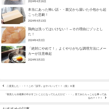
2024年4月16日
本当にあった怖い話・・親父から届いた小包から起
こった悲劇！
2024年4月13日
鶏肉は洗ってはいけない！→その理由にゾッとし
た！
2024年4月2日
「絶対にやめて！」よくやりがちな調理方法にメー
カーが注意喚起
2024年3月2日
二度見した・・！！この『誤字』はヤバいって！！（笑）８選
「朝見たら冷蔵庫の中がすごいことになってたんだけど・・・」見てみたら→こんな事ってあ
るの？！？！
おすすめの記事