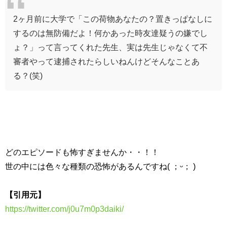
2ヶ月前に大学で「この荷物あなたの？置きっぱなしに
するのは無防備だよ！何かあった時友達疑うの嫌でし
ょ？」って言ってくれた先生、実は先生じゃなくて不
審者やって逮捕されたらしいねんけどそんなことあ
る？(笑)
どのエピソードも怖すぎませんか・・！！
世の中には色々な種類の恐怖があるんですね( ；ᵕ； )
【引用元】
https://twitter.com/j0u7m0p3daiki/