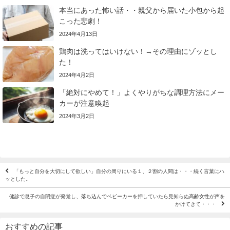
本当にあった怖い話・・親父から届いた小包から起
こった悲劇！
2024年4月13日
鶏肉は洗ってはいけない！→その理由にゾッとし
た！
2024年4月2日
「絶対にやめて！」よくやりがちな調理方法にメー
カーが注意喚起
2024年3月2日
「もっと自分を大切にして欲しい」自分の周りにいる１、２割の人間は・・・続く言葉にハ
ッとした。
健診で息子の自閉症が発覚し、落ち込んでベビーカーを押していたら見知らぬ高齢女性が声を
かけてきて・・・
おすすめの記事