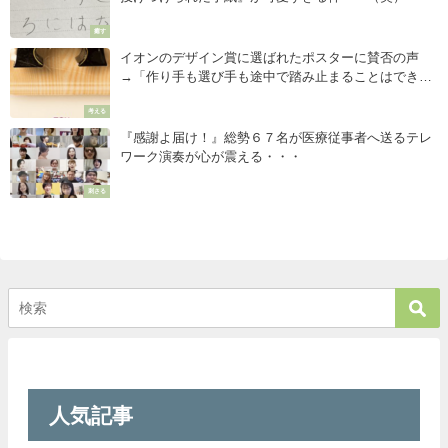
癒す
イオンのデザイン賞に選ばれたポスターに賛否の声
→「作り手も選び手も途中で踏み止まることはできな
かったのだろうか・・」
考える
『感謝よ届け！』総勢６７名が医療従事者へ送るテレ
ワーク演奏が心が震える・・・
刺さる
人気記事