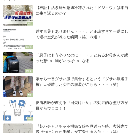
【検証】活き締め急速冷凍された「ドジョウ」は本当
に生き返るのか？
笑う
返す言葉もありません・・・。ど正論すぎて一瞬にし
て場の空気が凍った瞬間（笑）８選！
刺さる
「息子はもう小３なのに・・・」とあるお母さんが綴
った想いに胸がいっぱいになる
刺さる
家から一番ダサい服で集合するという『ダサい服選手
権』→優勝した女性の服装がこちら・・・（笑）
癒す
皮膚科医が教える『日焼け止め』の効果的な塗り方が
目からウロコ！！
知識
『朝ハチャメチャ不機嫌な娘を見送った時、玄関先で
投げつけられた手紙』が可愛すぎる件・・（笑）