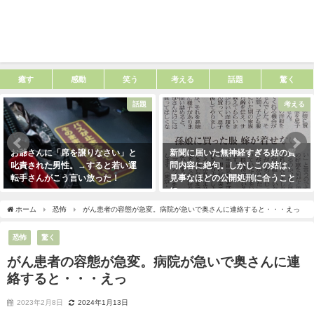
癒す
感動
笑う
考える
話題
驚く
話題
考える
お爺さんに「席を譲りなさい」と
新聞に届いた無神経すぎる姑の質
叱責された男性。→すると若い運
問内容に絶句。しかしこの姑は、
転手さんがこう言い放った！
見事なほどの公開処刑に合うこと
に・・・
2021年5月2日
2021年3月13日
ホーム
恐怖
がん患者の容態が急変。病院が急いで奥さんに連絡すると・・・えっ
恐怖
驚く
がん患者の容態が急変。病院が急いで奥さんに連
絡すると・・・えっ
2023年2月8日
2024年1月13日